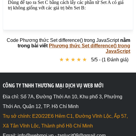
Code Phương thức Set difference() trong JavaScript
nằm
trong bài viết
Phương thức Set difference() trong
JavaScript
★
★
★
★
★
★
★
★
★
★
5/5 - (1 Đánh giá)
CÔNG TY TNHH THƯƠNG MẠI DỊCH VỤ WEB MỚI
Địa chỉ: Số 7A, Đường Thới An 10, Khu phố 3, Phường
Thới An, Quận 12, TP. Hồ Chí Minh
Trụ sở chính: E20/22E6 Hẻm C1, Đường Vĩnh Lộc, Ấp 57,
Xã Tân Vĩnh Lộc, Thành phố Hồ Chí Minh
Email: info@webmoi.vn - tanlucit09@gmail.com