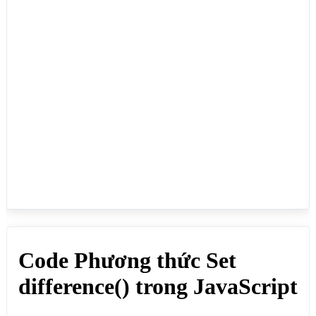
Vân','Bùi Đan Trúc Quỳnh']);

const B = new Set(['Nguyễn Thùy Dung','Bùi Tấn 
Lực','Nguyễn Thảo Nhật Hạ']);

const C = A.difference(B);

for (const value of C) {

  // Lấy từng giá trị

  document.write(value + "<br>");

}

</script>

</body>

</html>