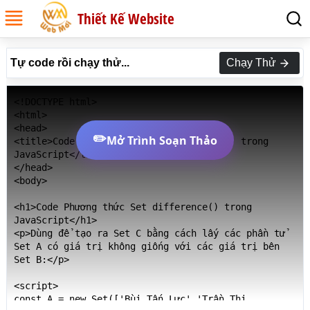
Thiết Kế Website
Tự code rồi chạy thử...
Chạy Thử
<!DOCTYPE html>

<html>

<head>

✏️
Mở Trình Soạn Thảo
<title>Code Phương thức Set difference() trong 
JavaScript</title>

</head>

<body>

<h1>Code Phương thức Set difference() trong 
JavaScript</h1>

<p>Dùng để tạo ra Set C bằng cách lấy các phần tử 
Set A có giá trị không giống với các giá trị bên 
Set B:</p>

<script>

const A = new Set(['Bùi Tấn Lực','Trần Thị 