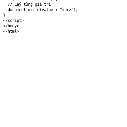
  // Lấy từng giá trị

  document.write(value + "<br>");

}

</script>

</body>

</html>