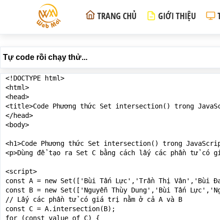
TRANG CHỦ
GIỚI THIỆU
Tự code rồi chạy thử...
<!DOCTYPE html>

<html>

<head>

<title>Code Phương thức Set intersection() trong JavaSc
</head>

<body>

<h1>Code Phương thức Set intersection() trong JavaScrip
<p>Dùng để tạo ra Set C bằng cách lấy các phần tử có gi
<script>

const A = new Set(['Bùi Tấn Lực','Trần Thị Vân','Bùi Đa
const B = new Set(['Nguyễn Thùy Dung','Bùi Tấn Lực','Ng
// Lấy các phần tử có giá trị nằm ở cả A và B

const C = A.intersection(B);

for (const value of C) {
