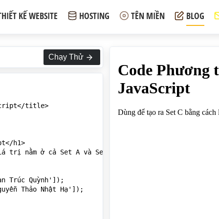
THIẾT KẾ WEBSITE
HOSTING
TÊN MIỀN
BLOG
Chạy Thử
ript</title>

t</h1>

á trị nằm ở cả Set A và Set B:</p>

n Trúc Quỳnh']);

uyễn Thảo Nhật Hạ']);
