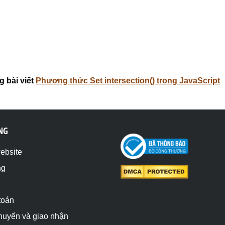
 bài viết
Phương thức Set intersection() trong JavaScript
NG
website
ng
toán
chuyển và giao nhận