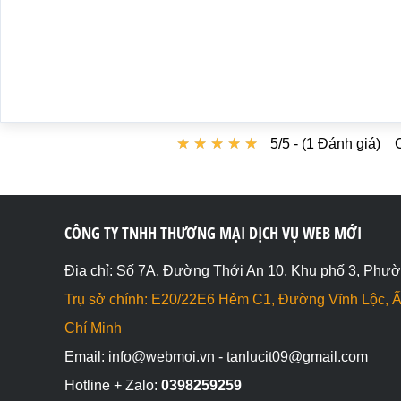
★
★
★
★
★
★
★
★
★
★
5/5 - (1 Đánh giá)
CÔNG TY TNHH THƯƠNG MẠI DỊCH VỤ WEB MỚI
Địa chỉ: Số 7A, Đường Thới An 10, Khu phố 3, Phườ
Trụ sở chính: E20/22E6 Hẻm C1, Đường Vĩnh Lộc, Ấ
Chí Minh
Email: info@webmoi.vn - tanlucit09@gmail.com
Hotline + Zalo:
0398259259