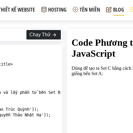
THIẾT KẾ WEBSITE
HOSTING
TÊN MIỀN
BLOG
Chạy Thử
itle>

 và lấy phần tử bên Set B có giá trị không giống bên Set
n Trúc Quỳnh']);

uyễn Thảo Nhật Hạ']);
