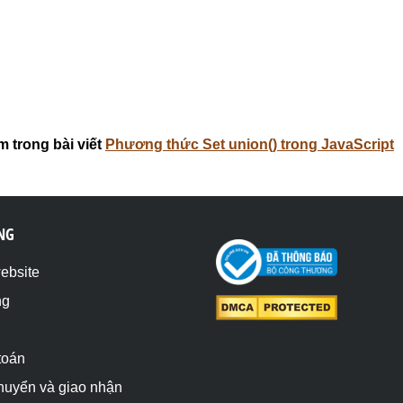
 trong bài viết
Phương thức Set union() trong JavaScript
NG
website
ng
toán
chuyển và giao nhận