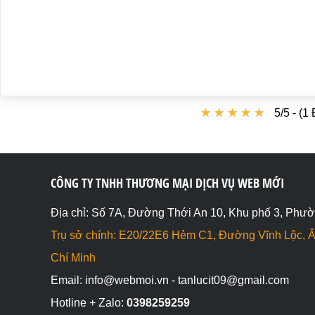
★
★
★
★
★
★
★
★
★
★
5/5 - (1
CÔNG TY TNHH THƯƠNG MẠI DỊCH VỤ WEB MỚI
Địa chỉ: Số 7A, Đường Thới An 10, Khu phố 3, Phườ
Trụ sở chính: E20/22E6 Hẻm C1, Đường Vĩnh Lộc, Ấ
Chí Minh
Email: info@webmoi.vn - tanlucit09@gmail.com
Hotline + Zalo:
0398259259