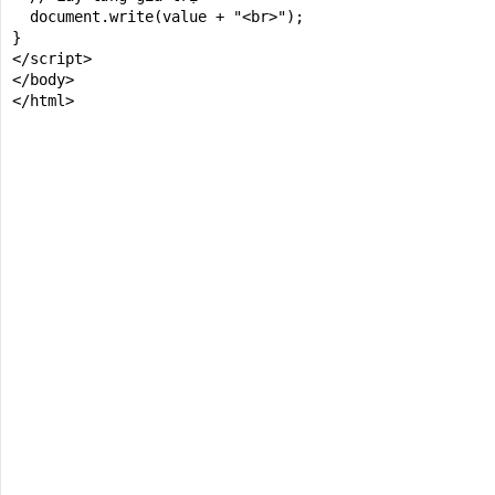
  document.write(value + "<br>");

}

</script>

</body>

</html>