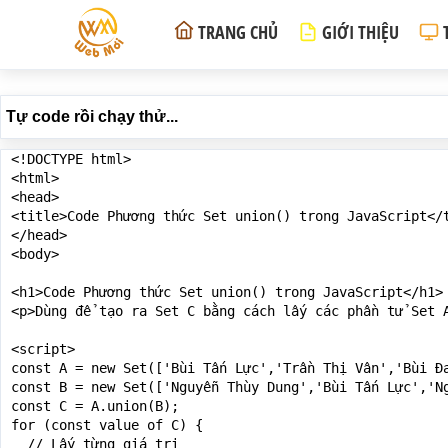
TRANG CHỦ
GIỚI THIỆU
Tự code rồi chạy thử...
<!DOCTYPE html>

<html>

<head>

<title>Code Phương thức Set union() trong JavaScript</t
</head>

<body>

<h1>Code Phương thức Set union() trong JavaScript</h1>

<p>Dùng để tạo ra Set C bằng cách lấy các phần tử Set A
<script>

const A = new Set(['Bùi Tấn Lực','Trần Thị Vân','Bùi Đa
const B = new Set(['Nguyễn Thùy Dung','Bùi Tấn Lực','Ng
const C = A.union(B);

for (const value of C) {

  // Lấy từng giá trị
