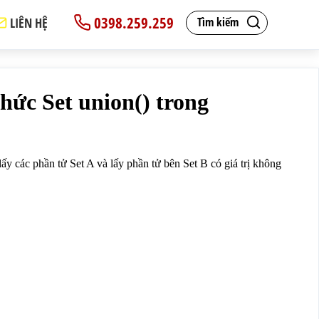
0398.259.259
LIÊN HỆ
Tìm kiếm
 A:</p>
