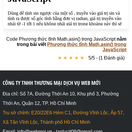
Code Phương thức tĩnh Math.asin() trong JavaScript
nằm
trong bài viết
Phương thức tĩnh Math.asin() trong
JavaScript
★
★
★
★
★
★
★
★
★
★
5/5 - (1 Đánh giá)
CÔNG TY TNHH THƯƠNG MẠI DỊCH VỤ WEB MỚI
Địa chỉ: Số 7A, Đường Thới An 10, Khu phố 3, Phường
Thới An, Quận 12, TP. Hồ Chí Minh
Trụ sở chính: E20/22E6 Hẻm C1, Đường Vĩnh Lộc, Ấp 57,
Xã Tân Vĩnh Lộc, Thành phố Hồ Chí Minh
Email: info@webmoi.vn - tanlucit09@gmail.com