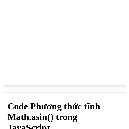
<script>

document.write(Math.asin(1)+"<br>"); // Kết quả: 
1.5707963267948966 (≈ π/2 (pi/2))

document.write(Math.asin(-1)+"<br>"); // Kết quả: 
-1.5707963267948966 (≈ -π/2 (-pi/2))

document.write(Math.asin(0)+"<br>"); // Kết quả: 0

document.write(Math.asin(0.5)+"<br>"); // Kết quả: 
0.5235987755982989

document.write(Math.asin(1.2)+"<br>"); // Kết quả: 
NaN (Không hợp lệ, giá trị phải từ -1 tới 1)

</script>

</body>

</html>