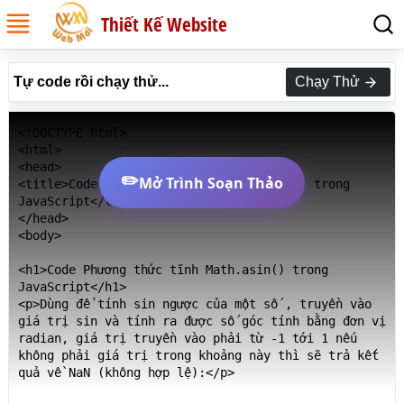
Thiết Kế Website
Tự code rồi chạy thử...
Chạy Thử
<!DOCTYPE html>

<html>

<head>

✏️
Mở Trình Soạn Thảo
<title>Code Phương thức tĩnh Math.asin() trong 
JavaScript</title>

</head>

<body>

<h1>Code Phương thức tĩnh Math.asin() trong 
JavaScript</h1>

<p>Dùng để tính sin ngược của một số , truyền vào 
giá trị sin và tính ra được số góc tính bằng đơn vị 
radian, giá trị truyền vào phải từ -1 tới 1 nếu 
không phải giá trị trong khoảng này thì sẽ trả kết 
quả về NaN (không hợp lệ):</p>
