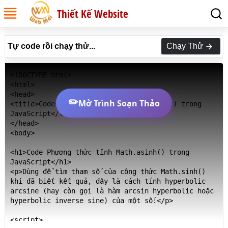
Thiết Kế Website
Tự code rồi chạy thử...
Chạy Thử
<!DOCTYPE html>

<html>

<head>

✏️
Mở Trình Soạn Thảo
<title>Code Phương thức tĩnh Math.asinh() trong 
JavaScript</title>

</head>

<body>

<h1>Code Phương thức tĩnh Math.asinh() trong 
JavaScript</h1>

<p>Dùng để tìm tham số của công thức Math.sinh() 
khi đã biết kết quả, đây là cách tính hyperbolic 
arcsine (hay còn gọi là hàm arcsin hyperbolic hoặc 
hyperbolic inverse sine) của một số:</p>

<script>
