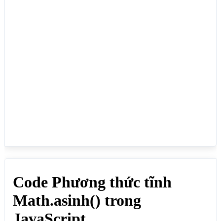
document.write(Math.sinh(5)+"<br>"); // Kết quả: 
74.20321057778875

document.write(Math.asinh(74.20321057778875)+"
<br>"); // Kết quả: 5

document.write(Math.sinh(1)+"<br>"); // Kết quả: 
1.1752011936438014

document.write(Math.asinh(1.1752011936438014)+"
<br>"); // Kết quả: 1

document.write(Math.sinh(-1)+"<br>"); // Kết quả: 
-1.1752011936438014

document.write(Math.asinh(-1.1752011936438014)+"
<br>"); // Kết quả: -1

</script>

</body>

</html>