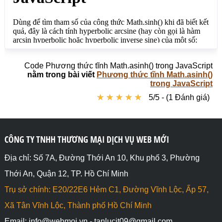
Code Phương thức tĩnh Math.asinh() trong JavaScript
nằm trong bài viết
Phương thức tĩnh Math.asinh()
trong JavaScript
★
★
★
★
★
★
★
★
★
★
5/5 - (1 Đánh giá)
CÔNG TY TNHH THƯƠNG MẠI DỊCH VỤ WEB MỚI
Địa chỉ: Số 7A, Đường Thới An 10, Khu phố 3, Phường
Thới An, Quận 12, TP. Hồ Chí Minh
Trụ sở chính: E20/22E6 Hẻm C1, Đường Vĩnh Lộc, Ấp 57,
Xã Tân Vĩnh Lộc, Thành phố Hồ Chí Minh
Email: info@webmoi.vn - tanlucit09@gmail.com