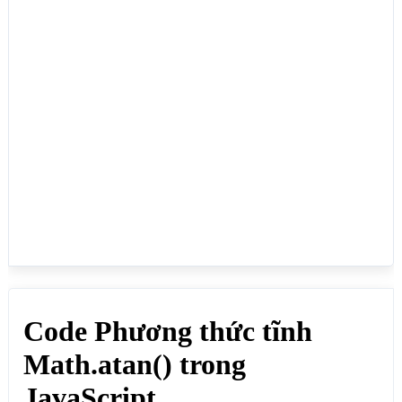
0.7853981633974483 (≈ π/4 radian)

document.write(Math.atan(-1)+"<br>"); // Kết quả: 
-0.7853981633974483 (≈ -π/4 radian)

document.write(Math.atan(0)+"<br>"); // Kết quả: 0

document.write(Math.atan(-Infinity)+"<br>"); // Kết 
quả: -1.5707963267948966 (-π/2 radian)

document.write(Math.atan(Infinity)+"<br>"); // Kết 
quả: 1.5707963267948966 (π/2 radian)

document.write(Math.atan(33)+"<br>"); // Kết quả: 
1.5405025668761214

</script>

</body>

</html>