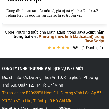
Code Phương thức tĩnh Math.atan() trong JavaScript
nằm
trong bài viết
Phương thức tĩnh Math.atan() trong
JavaScript
★
★
★
★
★
★
★
★
★
★
5/5 - (1 Đánh giá)
CÔNG TY TNHH THƯƠNG MẠI DỊCH VỤ WEB MỚI
Địa chỉ: Số 7A, Đường Thới An 10, Khu phố 3, Phường
Thới An, Quận 12, TP. Hồ Chí Minh
Trụ sở chính: E20/22E6 Hẻm C1, Đường Vĩnh Lộc, Ấp 57,
Xã Tân Vĩnh Lộc, Thành phố Hồ Chí Minh
Email: info@webmoi.vn - tanlucit09@gmail.com