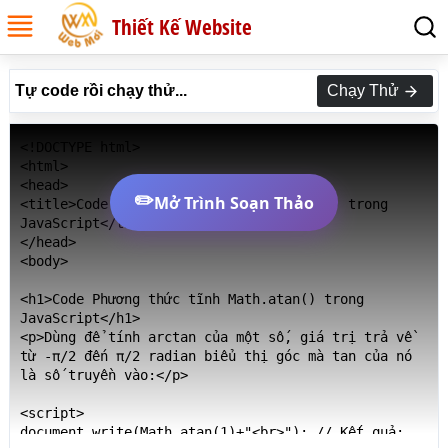
Thiết Kế Website
Tự code rồi chạy thử...
Chạy Thử
<!DOCTYPE html>

<html>

<head>

✏️
Mở Trình Soạn Thảo
<title>Code Phương thức tĩnh Math.atan() trong 
JavaScript</title>

</head>

<body>

<h1>Code Phương thức tĩnh Math.atan() trong 
JavaScript</h1>

<p>Dùng để tính arctan của một số, giá trị trả về 
từ -π/2 đến π/2 radian biểu thị góc mà tan của nó 
là số truyền vào:</p>

<script>

document.write(Math.atan(1)+"<br>"); // Kết quả: 