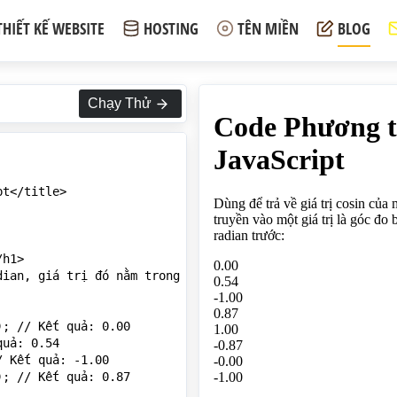
THIẾT KẾ WEBSITE
HOSTING
TÊN MIỀN
BLOG
Chạy Thử
t</title>

h1>

dian, giá trị đó nằm trong khoảng -1 tới 1, bạn truyền và
; // Kết quả: 0.00

uả: 0.54

 Kết quả: -1.00

; // Kết quả: 0.87
