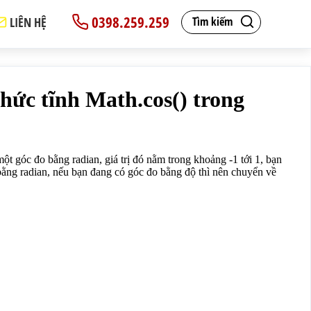
0398.259.259
LIÊN HỆ
Tìm kiếm
o một giá trị là góc đo bằng radian, nếu bạn đang có góc