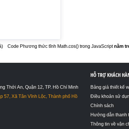
á)
Code Phương thức tĩnh Math.cos() trong JavaScript
nằm tr
HỖ TRỢ KHÁCH HÀ
ng Thới An, Quận 12, TP. Hồ Chí Minh
Bảng giá thiết kế 
p 57, Xã Tân Vĩnh Lộc, Thành phố Hồ
Điều khoản sử dụ
Chính sách
Hướng dẫn thanh 
Thông tin về vận 