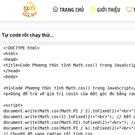
TRANG CHỦ
GIỚI THIỆU
Tự code rồi chạy thử...
<!DOCTYPE html>

<html>

<head>

<title>Code Phương thức tĩnh Math.cos() trong JavaScrip
</head>

<body>

<h1>Code Phương thức tĩnh Math.cos() trong JavaScript</
<p>Dùng để trả về giá trị cosin của một góc đo bằng ra
<script>

document.write(Math.cos(Math.PI / 2).toFixed(2)+"<br>")
document.write(Math.cos(1).toFixed(2)+"<br>"); // Kết q
document.write(Math.cos(Math.PI).toFixed(2)+"<br>"); //
document.write(Math.cos(Math.PI / 6).toFixed(2)+"<br>")
// Chuyển độ sang radian rồi tính cos
