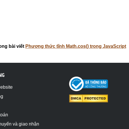
ong bài viết
Phương thức tĩnh Math.cos() trong JavaScript
NG
website
ng
toán
chuyển và giao nhận