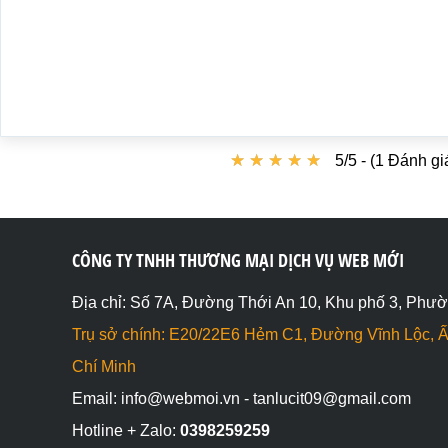
★
★
★
★
★
★
★
★
★
★
5/5 - (1 Đánh gi
CÔNG TY TNHH THƯƠNG MẠI DỊCH VỤ WEB MỚI
Địa chỉ: Số 7A, Đường Thới An 10, Khu phố 3, Phườ
Trụ sở chính: E20/22E6 Hẻm C1, Đường Vĩnh Lộc, Ấ
Chí Minh
Email: info@webmoi.vn - tanlucit09@gmail.com
Hotline + Zalo:
0398259259