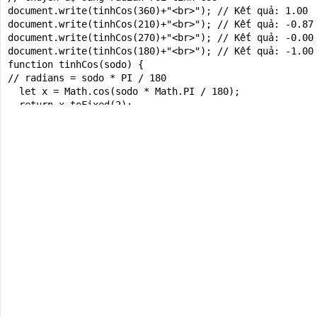
document.write(tinhCos(360)+"<br>"); // Kết quả: 1.00

document.write(tinhCos(210)+"<br>"); // Kết quả: -0.87

document.write(tinhCos(270)+"<br>"); // Kết quả: -0.00

document.write(tinhCos(180)+"<br>"); // Kết quả: -1.00

function tinhCos(sodo) {

// radians = sodo * PI / 180

  let x = Math.cos(sodo * Math.PI / 180);

  return x.toFixed(2);   

}

</script>

</body>

</html>