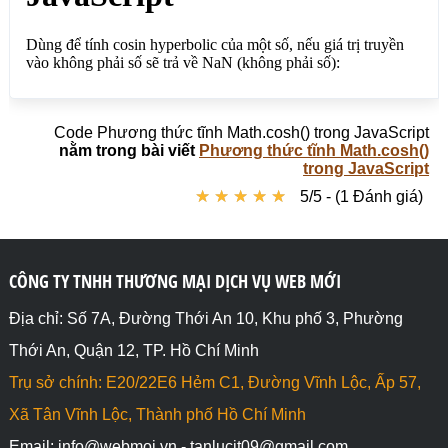
Code Phương thức tĩnh Math.cosh() trong JavaScript
nằm trong bài viết
Phương thức tĩnh Math.cosh()
trong JavaScript
★
★
★
★
★
★
★
★
★
★
5/5 - (1 Đánh giá)
CÔNG TY TNHH THƯƠNG MẠI DỊCH VỤ WEB MỚI
Địa chỉ: Số 7A, Đường Thới An 10, Khu phố 3, Phường
Thới An, Quận 12, TP. Hồ Chí Minh
Trụ sở chính: E20/22E6 Hẻm C1, Đường Vĩnh Lộc, Ấp 57,
Xã Tân Vĩnh Lộc, Thành phố Hồ Chí Minh
Email: info@webmoi.vn - tanlucit09@gmail.com