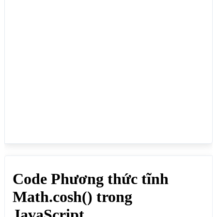
1.5430806348152437

document.write(Math.cosh(0)+"<br>"); // Kết quả: 1

document.write(Math.cosh(5)+"<br>"); // Kết quả: 
74.20994852478785

document.write(Math.cosh(10)+"<br>"); // Kết quả: 
11013.232920103324

document.write(Math.cosh(15)+"<br>"); // Kết quả: 
1634508.6862362083

document.write(Math.cosh(-15)+"<br>"); // Kết quả: 
1634508.6862362083

document.write(Math.cosh("acb")+"<br>"); // Kết 
quả: NaN

</script>

</body>

</html>