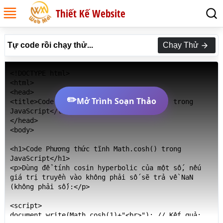
Thiết Kế Website
Tự code rồi chạy thử...
Chạy Thử
<!DOCTYPE html>

<html>

<head>

✏️
Mở Trình Soạn Thảo
<title>Code Phương thức tĩnh Math.cosh() trong 
JavaScript</title>

</head>

<body>

<h1>Code Phương thức tĩnh Math.cosh() trong 
JavaScript</h1>

<p>Dùng để tính cosin hyperbolic của một số, nếu 
giá trị truyền vào không phải số sẽ trả về NaN 
(không phải số):</p>

<script>

document.write(Math.cosh(1)+"<br>"); // Kết quả: 