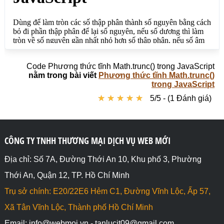
Code Phương thức tĩnh Math.trunc() trong JavaScript
nằm trong bài viết
Phương thức tĩnh Math.trunc()
trong JavaScript
★
★
★
★
★
★
★
★
★
★
5/5 - (1 Đánh giá)
CÔNG TY TNHH THƯƠNG MẠI DỊCH VỤ WEB MỚI
Địa chỉ: Số 7A, Đường Thới An 10, Khu phố 3, Phường
Thới An, Quận 12, TP. Hồ Chí Minh
Trụ sở chính: E20/22E6 Hẻm C1, Đường Vĩnh Lộc, Ấp 57,
Xã Tân Vĩnh Lộc, Thành phố Hồ Chí Minh
Email: info@webmoi.vn - tanlucit09@gmail.com