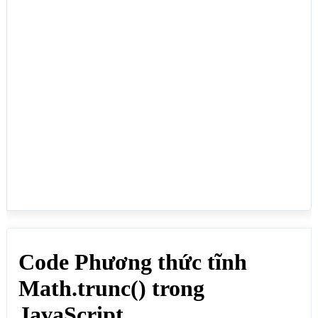
<script>

document.write(Math.trunc(35.2)+"<br>"); // Kết 
quả: 35

document.write(Math.trunc(35.6)+"<br>"); // Kết 
quả: 35

document.write(Math.trunc(35)+"<br>"); // Kết quả: 
35

document.write(Math.trunc(-35.2)+"<br>"); // Kết 
quả: -35

document.write(Math.trunc(-35.6)+"<br>"); // Kết 
quả: -35

</script>

</body>

</html>