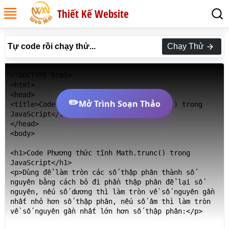
Thiết Kế Website
Tự code rồi chạy thử...
Chạy Thử
<!DOCTYPE html>

<html>

<head>

✏️
Mở Trình Soạn Thảo
<title>Code Phương thức tĩnh Math.trunc() trong 
JavaScript</title>

</head>

<body>

<h1>Code Phương thức tĩnh Math.trunc() trong 
JavaScript</h1>

<p>Dùng để làm tròn các số thập phân thành số 
nguyên bằng cách bỏ đi phần thập phân để lại số 
nguyên, nếu số dương thì làm tròn về số nguyên gần 
nhất nhỏ hơn số thập phân, nếu số âm thì làm tròn 
về số nguyên gần nhất lớn hơn số thập phân:</p>
