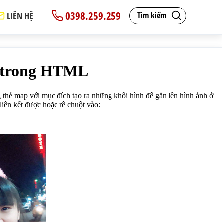
0398.259.259
LIÊN HỆ
Tìm kiếm
hác nhau để click vào liên kết được hoặc rê chuột vào:</
n/ceo-bui-tan-luc/">
