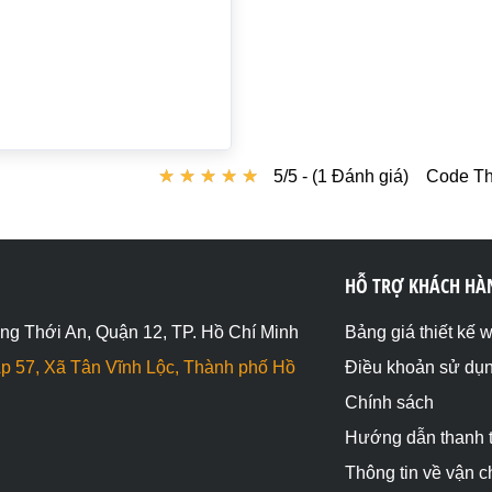
★
★
★
★
★
★
★
★
★
★
5/5 - (1 Đánh giá)
Code Th
HỖ TRỢ KHÁCH HÀ
ng Thới An, Quận 12, TP. Hồ Chí Minh
Bảng giá thiết kế 
p 57, Xã Tân Vĩnh Lộc, Thành phố Hồ
Điều khoản sử dụ
Chính sách
Hướng dẫn thanh 
Thông tin về vận 