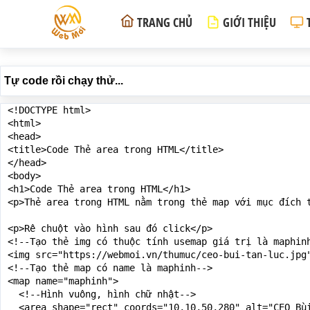
TRANG CHỦ
GIỚI THIỆU
Tự code rồi chạy thử...
<!DOCTYPE html>

<html>

<head>

<title>Code Thẻ area trong HTML</title>

</head>

<body>

<h1>Code Thẻ area trong HTML</h1>

<p>Thẻ area trong HTML nằm trong thẻ map với mục đích 
<p>Rê chuột vào hình sau đó click</p>

<!--Tạo thẻ img có thuộc tính usemap giá trị là maphinh
<img src="https://webmoi.vn/thumuc/ceo-bui-tan-luc.jpg"
<!--Tạo thẻ map có name là maphinh-->

<map name="maphinh">

  <!--Hình vuông, hình chữ nhật-->

  <area shape="rect" coords="10,10,50,280" alt="CEO Bùi