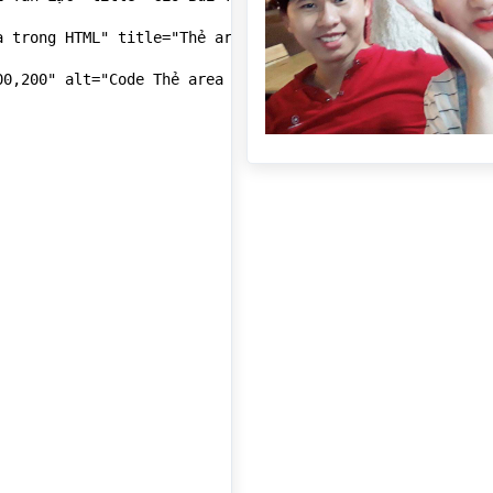
 trong HTML" title="Thẻ area trong HTML" href="https://w
00,200" alt="Code Thẻ area trong HTML" title="Code Thẻ ar