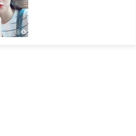
ebmoi.vn/the-area-trong-html/">

ea trong HTML" href="https://webmoi.vn/code-the-area-tro