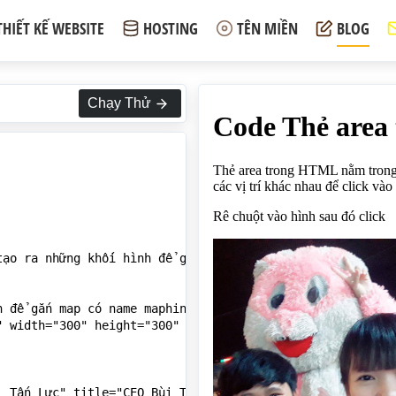
THIẾT KẾ WEBSITE
HOSTING
TÊN MIỀN
BLOG
Chạy Thử
tạo ra những khối hình để gắn lên hình ảnh ở các vị trí k
 để gắn map có name maphinh lên hình -->

 width="300" height="300" alt="map" usemap="#maphinh">

 Tấn Lực" title="CEO Bùi Tấn Lực" href="https://webmoi.v