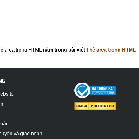
ẻ area trong HTML
nằm trong bài viết
Thẻ area trong HTML
NG
website
ng
toán
chuyển và giao nhận