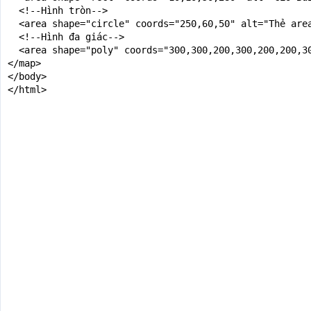
  <!--Hình tròn-->

  <area shape="circle" coords="250,60,50" alt="Thẻ area
  <!--Hình đa giác-->

  <area shape="poly" coords="300,300,200,300,200,200,3
</map>

</body>

</html>