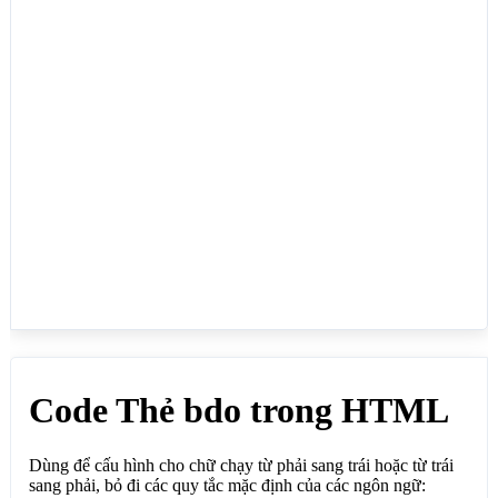
<!--Lúc dùng bdo-->

<!--Canh chữ chạy từ phải sang trái-->

<p><bdo dir="rtl">Code Thẻ bdo trong HTML</bdo></p>

<!--Canh tiếng Ả Rập chạy ngược lại từ trái sang 
phải-->

<p><bdo dir="ltr">اللغة الحالية</bdo></p>

</body>

</html>