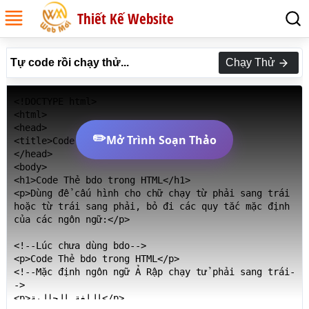
Thiết Kế Website
Tự code rồi chạy thử...
Chạy Thử
<!DOCTYPE html>

<html>

<head>

✏️
Mở Trình Soạn Thảo
<title>Code Thẻ bdo trong HTML</title>

</head>

<body>

<h1>Code Thẻ bdo trong HTML</h1>

<p>Dùng để cấu hình cho chữ chạy từ phải sang trái 
hoặc từ trái sang phải, bỏ đi các quy tắc mặc định 
của các ngôn ngữ:</p>

<!--Lúc chưa dùng bdo-->

<p>Code Thẻ bdo trong HTML</p>

<!--Mặc định ngôn ngữ Ả Rập chạy tử phải sang trái-
->

<p>اللغة الحالية</p>
