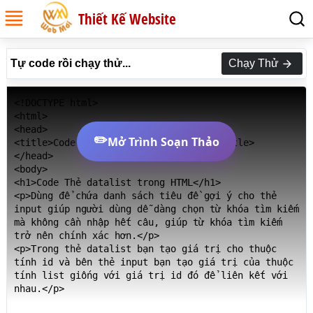
Thiết Kế Website
Tự code rồi chạy thử...
Chạy Thử
<!DOCTYPE html>

<html>

<head>

✏️
Mở Trình Soạn Thảo
<title>Code Thẻ datalist trong HTML</title>

</head>

<body>

<h1>Code Thẻ datalist trong HTML</h1>

<p>Dùng để chứa danh sách tiêu đề gợi ý cho thẻ 
input giúp người dùng dễ dàng chọn từ khóa tìm kiếm 
mà không cần nhập hết câu, giúp từ khóa tìm kiếm 
trở nên chính xác hơn.</p>

<p>Trong thẻ datalist bạn tạo giá trị cho thuộc 
tính id và bên thẻ input bạn tạo giá trị của thuộc 
tính list giống với giá trị id đó để liên kết với 
nhau.</p>
