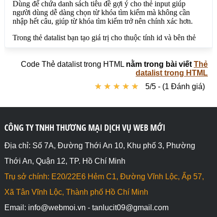
Code Thẻ datalist trong HTML
nằm trong bài viết
Thẻ
datalist trong HTML
★
★
★
★
★
★
★
★
★
★
5/5 - (1 Đánh giá)
CÔNG TY TNHH THƯƠNG MẠI DỊCH VỤ WEB MỚI
Địa chỉ: Số 7A, Đường Thới An 10, Khu phố 3, Phường
Thới An, Quận 12, TP. Hồ Chí Minh
Trụ sở chính: E20/22E6 Hẻm C1, Đường Vĩnh Lộc, Ấp 57,
Xã Tân Vĩnh Lộc, Thành phố Hồ Chí Minh
Email: info@webmoi.vn - tanlucit09@gmail.com