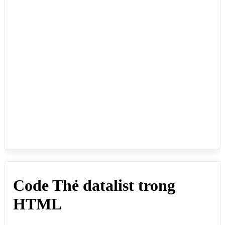
<form action="https://webmoi.vn/code-the-datalist-
trong-html/" method="POST">

  <label for="nhanvien">Nhân viên:</label>

  <input list="nhanviens" name="txtnhanvien" 
id="nhanvien">

  <datalist id="nhanviens">

    <option value="Bùi Tấn Lực">

    <option value="Trần Thị Vân">

    <option value="Bùi Đan Trúc Quỳnh">

    <option value="Nguyễn Thùy Dung">

    <option value="Nguyễn Thảo Nhật Hạ">

  </datalist>

  <input type="submit" value="Tìm Kiếm">

  <p>Lưu ý: datalist không được hỗ trợ trên Safari 
12.0 trở xuống</p>

  <p>Lưu ý nữa là giá trị của id trong thẻ datalist 
không được trùng với các id khác trên trang</p>

</form>

</body>

</html>