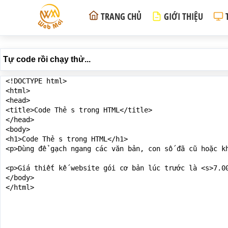
TRANG CHỦ
GIỚI THIỆU
Tự code rồi chạy thử...
<!DOCTYPE html>

<html>

<head>

<title>Code Thẻ s trong HTML</title>

</head>

<body>

<h1>Code Thẻ s trong HTML</h1>

<p>Dùng để gạch ngang các văn bản, con số đã cũ hoặc kh
<p>Giá thiết kế website gói cơ bản lúc trước là <s>7.00
</body>

</html>