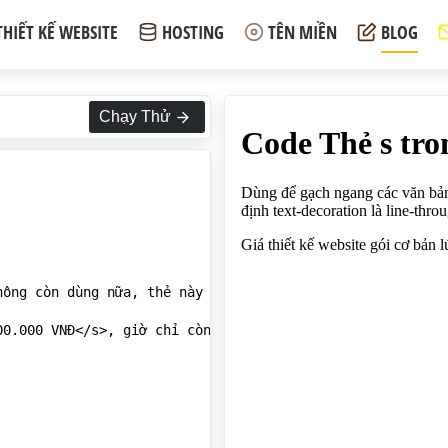
THIẾT KẾ WEBSITE
HOSTING
TÊN MIỀN
BLOG
Chạy Thử
ông còn dùng nữa, thẻ này sử dụng css mặc định text-deco
0.000 VNĐ</s>, giờ chỉ còn 6.000.000 VNĐ</p>
