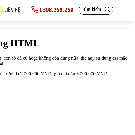
0398.259.259
LIÊN HỆ
Tìm kiếm
ration là line-through:</p>
