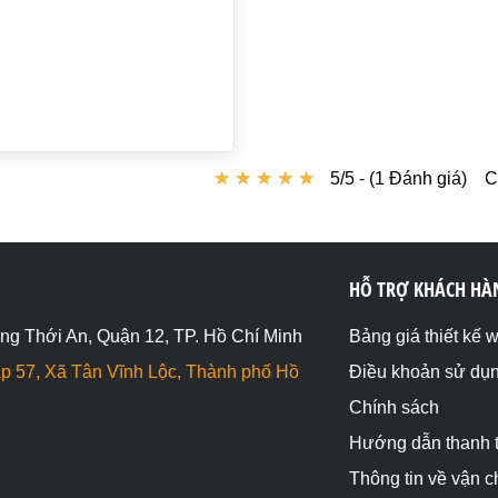
★
★
★
★
★
★
★
★
★
★
5/5 - (1 Đánh giá)
C
HỖ TRỢ KHÁCH HÀ
ng Thới An, Quận 12, TP. Hồ Chí Minh
Bảng giá thiết kế 
p 57, Xã Tân Vĩnh Lộc, Thành phố Hồ
Điều khoản sử dụ
Chính sách
Hướng dẫn thanh 
Thông tin về vận 