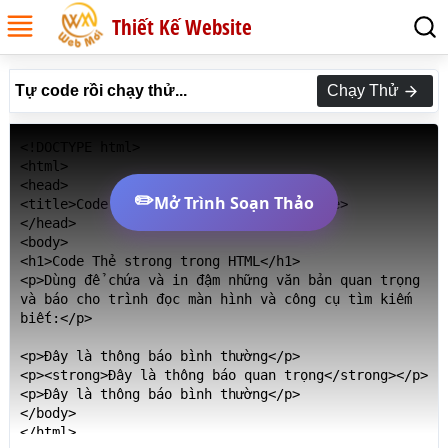
Thiết Kế Website
Tự code rồi chạy thử...
Chạy Thử
<!DOCTYPE html>

<html>

<head>

✏️
Mở Trình Soạn Thảo
<title>Code Thẻ strong trong HTML</title>

</head>

<body>

<h1>Code Thẻ strong trong HTML</h1>

<p>Dùng để chứa và in đậm những văn bản quan trọng 
và báo cho trình đọc màn hình và công cụ tìm kiếm 
biết:</p>

<p>Đây là thông báo bình thường</p>

<p><strong>Đây là thông báo quan trọng</strong></p>

<p>Đây là thông báo bình thường</p>

</body>

</html>