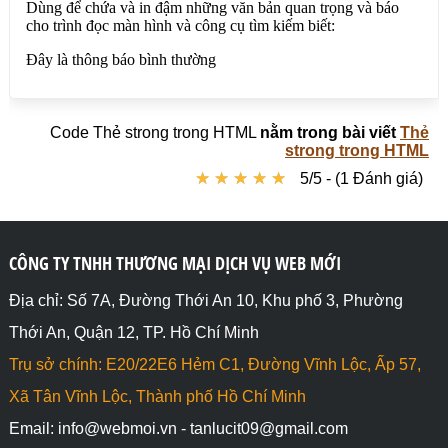
Code Thẻ strong trong HTML
nằm trong bài viết
Thẻ
strong trong HTML
★
★
★
★
★
★
★
★
★
★
5/5 - (1 Đánh giá)
CÔNG TY TNHH THƯƠNG MẠI DỊCH VỤ WEB MỚI
Địa chỉ: Số 7A, Đường Thới An 10, Khu phố 3, Phường
Thới An, Quận 12, TP. Hồ Chí Minh
Trụ sở chính: E20/22E6 Hẻm C1, Đường Vĩnh Lộc, Ấp 57,
Xã Tân Vĩnh Lộc, Thành phố Hồ Chí Minh
Email: info@webmoi.vn - tanlucit09@gmail.com