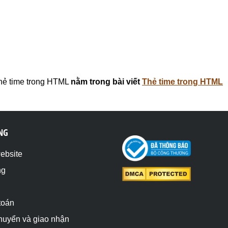
ẻ time trong HTML
nằm trong bài viết
Thẻ time trong HTML
NG
website
ng
toán
chuyển và giao nhận