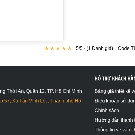
★
★
★
★
★
★
★
★
★
★
5/5 - (1 Đánh giá)
Code Th
HỖ TRỢ KHÁCH HÀ
ng Thới An, Quận 12, TP. Hồ Chí Minh
Bảng giá thiết kế 
p 57, Xã Tân Vĩnh Lộc, Thành phố Hồ
Điều khoản sử dụ
Chính sách
Hướng dẫn thanh 
Thông tin về vận 