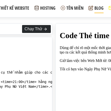
THIẾT KẾ WEBSITE
HOSTING
TÊN MIỀN
BLOG
Chạy Thử
cụ thể nhằm giúp cho các công cụ tìm kiếm tạo ra các kết
<time>21:00</time> hằng ngày.</p>

y Phụ Nữ Việt Nam</time>.</p>
