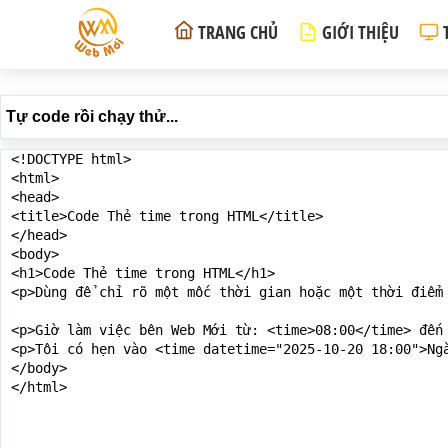
TRANG CHỦ
GIỚI THIỆU
Tự code rồi chạy thử...
<!DOCTYPE html>

<html>

<head>

<title>Code Thẻ time trong HTML</title>

</head>

<body>

<h1>Code Thẻ time trong HTML</h1>

<p>Dùng để chỉ rõ một mốc thời gian hoặc một thời điểm 
<p>Giờ làm việc bên Web Mới từ: <time>08:00</time> đến 
<p>Tôi có hẹn vào <time datetime="2025-10-20 18:00">Ngà
</body>

</html>