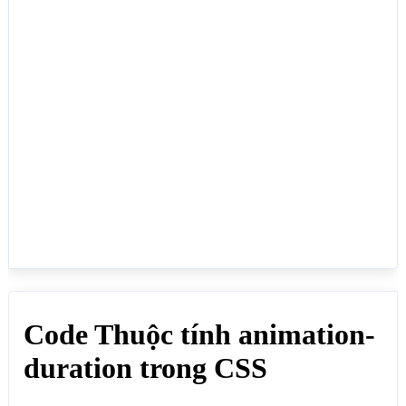
    animation-duration: 5s; /* Thời gian diễn ra 
animation là 5s*/

    animation-iteration-count: infinite; /*số lần 
một animation sẽ lặp lại là vô hạn*/  

}

#muoigiay {

    border: 1px solid red;

    text-align: center;

    padding: 5px;

    width: 100px;

    position: relative;

    animation-name: quaPhai; /* Áp dụng animation 
có tên "quaPhai" */

    animation-duration: 10s; /* Thời gian diễn ra 
animation là 10s*/

    animation-iteration-count: infinite; /*số lần 
một animation sẽ lặp lại là vô hạn*/  

}

@keyframes quaPhai{

    from {left: 0px;}

    to {left: 100%;}

}

</style>

</head>
