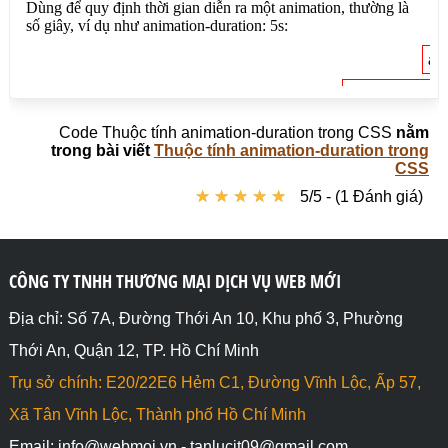
<body>

<h1>Code Thuộc tính animation-duration trong 
CSS</h1>

<span>Dùng để quy định thời gian diễn ra một 
animation, thường là số giây, ví dụ như animation-
Code Thuộc tính animation-duration trong CSS
nằm
duration: 5s:</span>

trong bài viết
Thuộc tính animation-duration trong
CSS
<p><span id="namgiay">animation-duration: 5s;
★
★
★
★
★
★
★
★
★
★
5/5 - (1 Đánh giá)
</span></p>

<p><span id="muoigiay">animation-duration: 10s;
</span></p>

CÔNG TY TNHH THƯƠNG MẠI DỊCH VỤ WEB MỚI
</body>

</html>
Địa chỉ: Số 7A, Đường Thới An 10, Khu phố 3, Phường
Thới An, Quận 12, TP. Hồ Chí Minh
Trụ sở chính: E20/22E6 Hẻm C1, Đường Vĩnh Lộc, Ấp 57,
Xã Tân Vĩnh Lộc, Thành phố Hồ Chí Minh
Email: info@webmoi.vn - tanlucit09@gmail.com