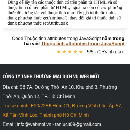
Code Thuộc tính attributes trong JavaScript
nằm trong
bài viết
Thuộc tính attributes trong JavaScript
★
★
★
★
★
★
★
★
★
★
5/5 - (1 Đánh giá)
CÔNG TY TNHH THƯƠNG MẠI DỊCH VỤ WEB MỚI
Địa chỉ: Số 7A, Đường Thới An 10, Khu phố 3, Phường
Thới An, Quận 12, TP. Hồ Chí Minh
Trụ sở chính: E20/22E6 Hẻm C1, Đường Vĩnh Lộc, Ấp 57,
Xã Tân Vĩnh Lộc, Thành phố Hồ Chí Minh
Email: info@webmoi.vn - tanlucit09@gmail.com