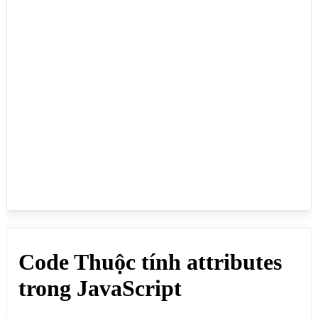
<img id="hinhid" 
src="https://webmoi.vn/thumb/54x55/2/media/images/l
ogo-web-moi.png" width="54" height="55" alt="Web 
Mới" title="Công ty Web Mới" style="display: 
block;clear: both;margin-bottom: 10px;">

<script>

let hinhid = document.getElementById("hinhid");

let list = 
document.getElementById("hinhid").attributes;

for (let i = 0; i < list.length; i++) {

  var thuoctinh = list[i].name;

  document.write(thuoctinh+": 
"+hinhid.getAttribute(thuoctinh)+"<br>");

}

</script>

</body>

</html>