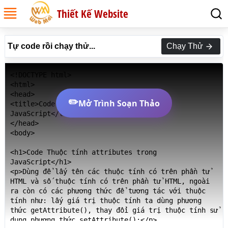
Thiết Kế Website
Tự code rồi chạy thử...
Chạy Thử
<!DOCTYPE html>

<html>

<head>

✏️
Mở Trình Soạn Thảo
<title>Code Thuộc tính attributes trong 
JavaScript</title>

</head>

<body>

<h1>Code Thuộc tính attributes trong 
JavaScript</h1>

<p>Dùng để lấy tên các thuộc tính có trên phần tử 
HTML và số thuộc tính có trên phần tử HTML, ngoài 
ra còn có các phương thức để tương tác với thuộc 
tính như: lấy giá trị thuộc tính ta dùng phương 
thức getAttribute(), thay đổi giá trị thuộc tính sử 
dụng phương thức setAttribute():</p>
