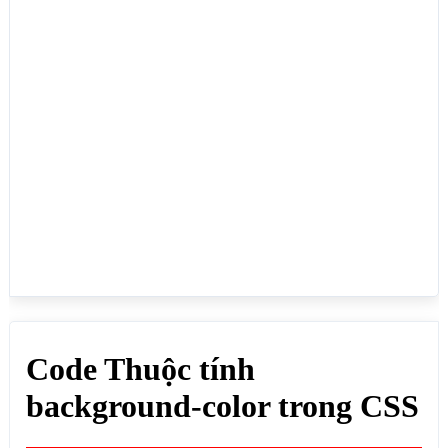
color:#92a8d1;color:#000">background-color:#92a8d1;
</p>

<p style="background-color:rgb(201, 76, 
76);color:#fff">background-color:rgb(201, 76, 76);
</p>

<p style="background-color:rgba(201, 76, 76, 
0.3);color:#000">background-color:rgba(201, 76, 76, 
0.3);</p>

<p style="background-color:hsl(89, 43%, 
51%);color:#000">background-color:hsl(89, 43%, 
51%);</p>

<p style="background-color:hsla(89, 43%, 51%, 
0.3);color:#000">background-color:hsla(89, 43%, 
51%, 0.3);</p>

</body>

</html>