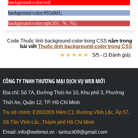
Code Thuộc tính background-color trong CSS
nằm trong
bài viết
Thuộc tính background-color trong CSS
★
★
★
★
★
★
★
★
★
★
5/5 - (1 Đánh giá)
CÔNG TY TNHH THƯƠNG MẠI DỊCH VỤ WEB MỚI
Địa chỉ: Số 7A, Đường Thới An 10, Khu phố 3, Phường
Thới An, Quận 12, TP. Hồ Chí Minh
Trụ sở chính: E20/22E6 Hẻm C1, Đường Vĩnh Lộc, Ấp 57,
Xã Tân Vĩnh Lộc, Thành phố Hồ Chí Minh
Email: info@webmoi.vn - tanlucit09@gmail.com