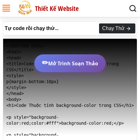
Thiết Kế Website
Tự code rồi chạy thử...
Chạy Thử
<!DOCTYPE html>

<html>

<head>

✏️
Mở Trình Soạn Thảo
<title>Code Thuộc tính background-color trong 
CSS</title>

<style>

p{margin-bottom:10px}

</style>

</head>

<body>

<h1>Code Thuộc tính background-color trong CSS</h1>

<p style="background-
color:red;color:#fff">background-color:red;</p>

<p style="background-