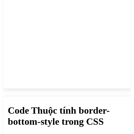
<h1>Code Thuộc tính border-bottom-style trong 
CSS</h1>

<span>Dùng để quy định kiểu đường viền dưới cho 
phần tử HTML, thuộc tính này kết hợp với thuộc tính 
border-bottom-width để quy định chiều rộng và thuộc 
tính border-bottom-color để quy định màu sắc cho 
đường viền:</span>

<div style="border-bottom-style: solid;">border-
bottom-style: solid;</div>

<div style="border-bottom-style: dotted;">border-
bottom-style: dotted;</div>

<div style="border-bottom-style: double;">border-
bottom-style: double;</div>

<div style="border-bottom-style: dashed;">border-
bottom-style: dashed;</div>

<div style="border-bottom-style: inset;">border-
bottom-style: inset;</div>
