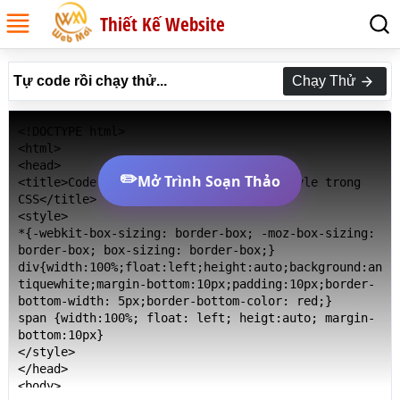
Thiết Kế Website
Tự code rồi chạy thử...
Chạy Thử
<!DOCTYPE html>

<html>

<head>

✏️
Mở Trình Soạn Thảo
<title>Code Thuộc tính border-bottom-style trong 
CSS</title>

<style>

*{-webkit-box-sizing: border-box; -moz-box-sizing: 
border-box; box-sizing: border-box;}

div{width:100%;float:left;height:auto;background:an
tiquewhite;margin-bottom:10px;padding:10px;border-
bottom-width: 5px;border-bottom-color: red;}

span {width:100%; float: left; heigt:auto; margin-
bottom:10px}

</style>

</head>

<body>
