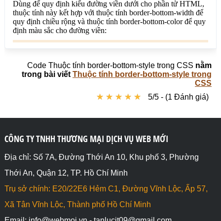
<div style="border-bottom-style: outset;">border-
bottom-style: outset;</div>

<div style="border-bottom-style: ridge;">border-
bottom-style: ridge;</div>

Code Thuộc tính border-bottom-style trong CSS
nằm
<div style="border-bottom-style: groove;">border-
trong bài viết
Thuộc tính border-bottom-style trong
bottom-style: groove;</div>

CSS
★
★
★
★
★
★
★
★
★
★
5/5 - (1 Đánh giá)
<div style="border-bottom-style: none;">border-
bottom-style: none;</div>

<div style="border-bottom-style: hidden;">border-
CÔNG TY TNHH THƯƠNG MẠI DỊCH VỤ WEB MỚI
bottom-style: hidden;</div>

</body>

Địa chỉ: Số 7A, Đường Thới An 10, Khu phố 3, Phường
</html>
Thới An, Quận 12, TP. Hồ Chí Minh
Trụ sở chính: E20/22E6 Hẻm C1, Đường Vĩnh Lộc, Ấp 57,
Xã Tân Vĩnh Lộc, Thành phố Hồ Chí Minh
Email: info@webmoi.vn - tanlucit09@gmail.com