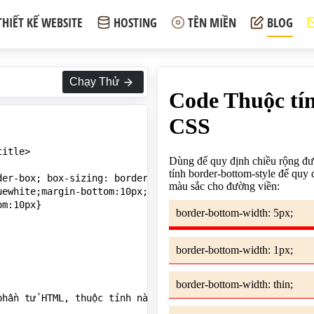
THIẾT KẾ WEBSITE
HOSTING
TÊN MIỀN
BLOG
Chạy Thử
itle>

er-box; box-sizing: border-box;}

uewhite;margin-bottom:10px;padding:10px;border-bottom-sty
m:10px}

phần tử HTML, thuộc tính này kết hợp với thuộc tính borde