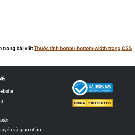
 trong bài viết
Thuộc tính border-bottom-width trong CSS
NG
website
ng
toán
chuyển và giao nhận