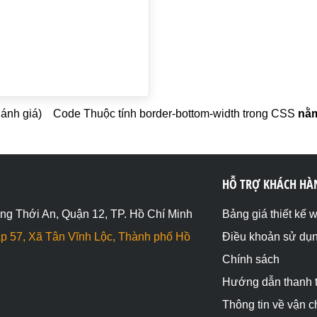
Đánh giá)
Code Thuộc tính border-bottom-width trong CSS
nằm
HỖ TRỢ KHÁCH HÀ
ng Thới An, Quận 12, TP. Hồ Chí Minh
Bảng giá thiết kế 
p 57, Xã Tân Vĩnh Lộc, Thành phố Hồ
Điều khoản sử dụ
Chính sách
Hướng dẫn thanh 
Thông tin về vận 