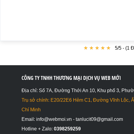
★
★
★
★
★
★
★
★
★
★
5/5 - (1 
CÔNG TY TNHH THƯƠNG MẠI DỊCH VỤ WEB MỚI
Địa chỉ: Số 7A, Đường Thới An 10, Khu phố 3, Phườ
Trụ sở chính: E20/22E6 Hẻm C1, Đường Vĩnh Lộc, Ấ
Chí Minh
Email: info@webmoi.vn - tanlucit09@gmail.com
Hotline + Zalo:
0398259259