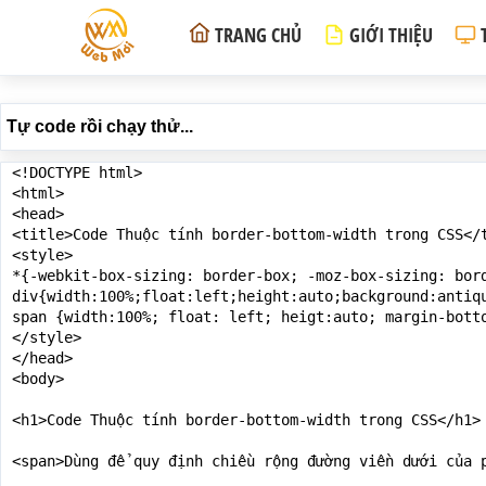
TRANG CHỦ
GIỚI THIỆU
Tự code rồi chạy thử...
<!DOCTYPE html>

<html>

<head>

<title>Code Thuộc tính border-bottom-width trong CSS</t
<style>

*{-webkit-box-sizing: border-box; -moz-box-sizing: bord
div{width:100%;float:left;height:auto;background:antiq
span {width:100%; float: left; heigt:auto; margin-botto
</style>

</head>

<body>

<h1>Code Thuộc tính border-bottom-width trong CSS</h1>

<span>Dùng để quy định chiều rộng đường viền dưới của 