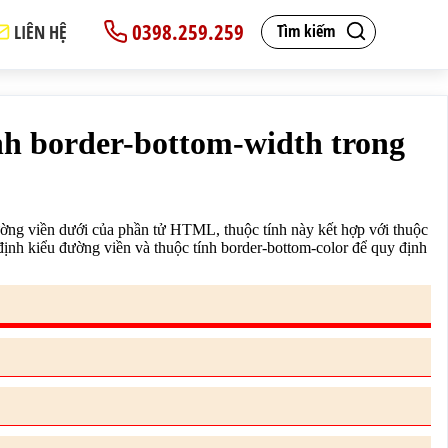
0398.259.259
LIÊN HỆ
Tìm kiếm
le: solid;border-bottom-color: red;}

r-bottom-style để quy định kiểu đường viền và thuộc tính