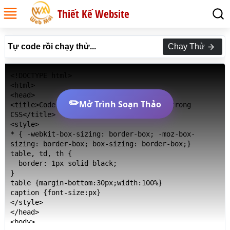
Thiết Kế Website
Tự code rồi chạy thử...
Chạy Thử
<!DOCTYPE html>

<html>

<head>

✏️
Mở Trình Soạn Thảo
<title>Code Thuộc tính border-collapse trong 
CSS</title>

<style>

* { -webkit-box-sizing: border-box; -moz-box-
sizing: border-box; box-sizing: border-box;}

table, td, th {

  border: 1px solid black;

}

table {margin-bottom:30px;width:100%}

caption {font-size:px}

</style>

</head>

<body>
