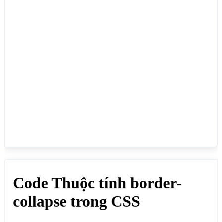
<h1>Code Thuộc tính border-collapse trong CSS</h1>

<p>border-collapse: separate; Các đường viền của 
các ô thẻ td tách biệt với đường viền của table và 
tách biệt với các ô td khác:</p>

<table style="border-collapse: separate;" >

  <tr>

    <th>Họ Tên</th>

    <th>Giới Tính</th>

  </tr>

  <tr>

    <td>Bùi Tấn Lực</td>

    <td>Nam</td>

  </tr>

  <tr>

    <td>Trần Thị Vân</td>

    <td>Nữ</td>

  </tr>

</table>

<p>border-collapse: collapse; Các đường viền của 