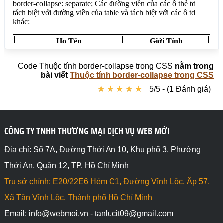
các ô thẻ td và đường viền của table nếu gần nhau 
sẽ nối lại thành 1 đường viền duy nhất:</p>

<table style="border-collapse: collapse;" >

  <tr>

    <th>Họ Tên</th>

    <th>Giới Tính</th>

Code Thuộc tính border-collapse trong CSS
nằm trong
  </tr>

bài viết
Thuộc tính border-collapse trong CSS
  <tr>

★
★
★
★
★
★
★
★
★
★
5/5 - (1 Đánh giá)
    <td>Bùi Tấn Lực</td>

    <td>Nam</td>

  </tr>

  <tr>

    <td>Trần Thị Vân</td>

CÔNG TY TNHH THƯƠNG MẠI DỊCH VỤ WEB MỚI
    <td>Nữ</td>

  </tr>

Địa chỉ: Số 7A, Đường Thới An 10, Khu phố 3, Phường
</table>

Thới An, Quận 12, TP. Hồ Chí Minh
</body>

Trụ sở chính: E20/22E6 Hẻm C1, Đường Vĩnh Lộc, Ấp 57,
</html>
Xã Tân Vĩnh Lộc, Thành phố Hồ Chí Minh
Email: info@webmoi.vn - tanlucit09@gmail.com