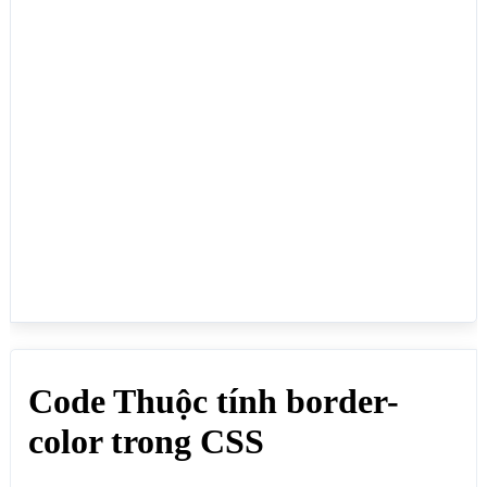
<h1>Code Thuộc tính border-color trong CSS</h1>

<span>Dùng để quy định màu sắc đường viền của phần 
tử HTML, thuộc tính này kết hợp với thuộc tính 
border-style để quy định kiểu đường viền và thuộc 
tính border-width để quy định chiều rộng cho đường 
viền:</span>

<div style="border-color: red;">border-color: red;
</div>

<div style="border-color: #0000FF;">border-color: 
#0000FF;</div>

<div style="border-color: rgb(201, 76, 
76);">border-color: rgb(201, 76, 76);</div>

<div style="border-color: rgba(201, 76, 76, 
0.3);">border-color: rgba(201, 76, 76, 0.3);</div>

<div style="border-color: hsl(89, 43%, 
51%);">border-color: hsl(89, 43%, 51%);</div>
