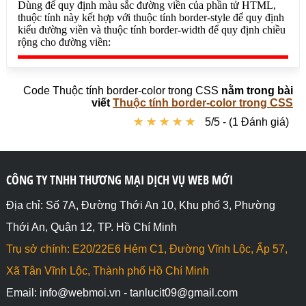
<div style="border-color: hsla(89, 43%, 51%, 
0.3);">border-color: hsla(89, 43%, 51%, 0.3);</div>

<div style="border-color: transparent;">border-
color: transparent;</div>

</body>

Code Thuộc tính border-color trong CSS
nằm trong bài
</html>
viết
Thuộc tính border-color trong CSS
★
★
★
★
★
★
★
★
★
★
5/5 - (1 Đánh giá)
CÔNG TY TNHH THƯƠNG MẠI DỊCH VỤ WEB MỚI
Địa chỉ: Số 7A, Đường Thới An 10, Khu phố 3, Phường
Thới An, Quận 12, TP. Hồ Chí Minh
Trụ sở chính: E20/22E6 Hẻm C1, Đường Vĩnh Lộc, Ấp 57,
Xã Tân Vĩnh Lộc, Thành phố Hồ Chí Minh
Email: info@webmoi.vn - tanlucit09@gmail.com