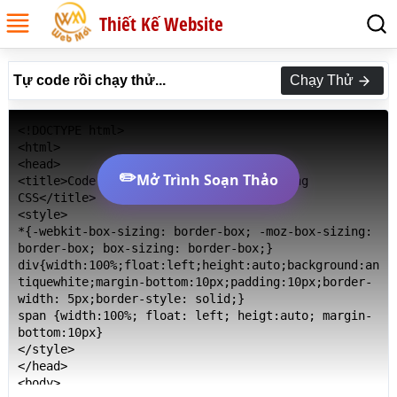
Thiết Kế Website
Tự code rồi chạy thử...
Chạy Thử
<!DOCTYPE html>

<html>

<head>

✏️
Mở Trình Soạn Thảo
<title>Code Thuộc tính border-color trong 
CSS</title>

<style>

*{-webkit-box-sizing: border-box; -moz-box-sizing: 
border-box; box-sizing: border-box;}

div{width:100%;float:left;height:auto;background:an
tiquewhite;margin-bottom:10px;padding:10px;border-
width: 5px;border-style: solid;}

span {width:100%; float: left; heigt:auto; margin-
bottom:10px}

</style>

</head>

<body>
