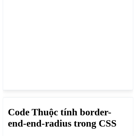
CSS</h1>

<p>Thuộc tính border-end-end-radius trong CSS 
thường dùng để bo tròn góc phải dưới của phần tử 
HTML, đơn vị thường dùng là px, %, em,....:</p>

<div style="border-end-end-radius: 25px;">border-
end-end-radius: 25px; (Bo tròn góc phải dưới theo 
chiều ngang và chiều dọc đều 25px)</div>

<div style="border-end-end-radius: 50px 
15px;">border-end-end-radius: 50px 15px; (Bo tròn 
góc phải dưới theo chiều ngang 50px, Bo tròn góc 
phải dưới theo chiều dọc 15px)</div>

<div style="border-end-end-radius: 20%;">border-
end-end-radius: 20%; (Bo tròn góc phải dưới theo tỷ 
lệ %: 20%)</div>

<div style="border-end-end-radius: 1em;">border-
end-end-radius: 1em; (Bo tròn góc phải dưới theo 
chiều ngang và chiều dọc đều 1em)</div>

<div style="border-end-end-radius: 3em 