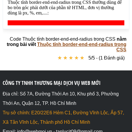
1em;">border-end-end-radius: 3em 1em; (Bo tròn góc 
phải dưới theo chiều ngang 3em, Bo tròn góc phải 
dưới theo chiều dọc 1em)</div>

</body>

</html>
Code Thuộc tính border-end-end-radius trong CSS
nằm
trong bài viết
Thuộc tính border-end-end-radius trong
CSS
★
★
★
★
★
★
★
★
★
★
5/5 - (1 Đánh giá)
CÔNG TY TNHH THƯƠNG MẠI DỊCH VỤ WEB MỚI
Địa chỉ: Số 7A, Đường Thới An 10, Khu phố 3, Phường
Thới An, Quận 12, TP. Hồ Chí Minh
Trụ sở chính: E20/22E6 Hẻm C1, Đường Vĩnh Lộc, Ấp 57,
Xã Tân Vĩnh Lộc, Thành phố Hồ Chí Minh
Email: info@webmoi.vn - tanlucit09@gmail.com