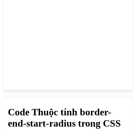
CSS</h1>

<p>Dùng để bo tròn góc trái dưới của phần tử HTML, 
đơn vị thường dùng là px, %, em,...:</p>

<div style="border-end-start-radius: 25px;">border-
end-start-radius: 25px; (Bo tròn góc trái dưới theo 
chiều ngang và chiều dọc đều 25px)</div>

<div style="border-end-start-radius: 50px 
15px;">border-end-start-radius: 50px 15px; (Bo tròn 
góc trái dưới theo chiều ngang 50px, Bo tròn góc 
trái dưới theo chiều dọc 15px)</div>

<div style="border-end-start-radius: 20%;">border-
end-start-radius: 20%; (Bo tròn góc trái dưới theo 
tỷ lệ %: 20%)</div>

<div style="border-end-start-radius: 1em;">border-
end-start-radius: 1em; (Bo tròn góc trái dưới theo 
chiều ngang và chiều dọc đều 1em)</div>

<div style="border-end-start-radius: 3em 
1em;">border-end-start-radius: 3em 1em; (Bo tròn 