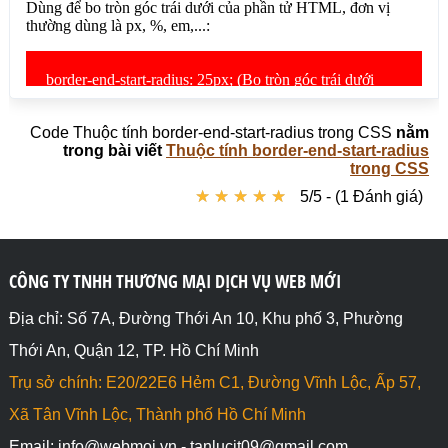
góc trái dưới theo chiều ngang 3em, Bo tròn góc 
trái dưới theo chiều dọc 1em)</div>

</body>

</html>
Code Thuộc tính border-end-start-radius trong CSS
nằm
trong bài viết
Thuộc tính border-end-start-radius
trong CSS
★
★
★
★
★
★
★
★
★
★
5/5 - (1 Đánh giá)
CÔNG TY TNHH THƯƠNG MẠI DỊCH VỤ WEB MỚI
Địa chỉ: Số 7A, Đường Thới An 10, Khu phố 3, Phường
Thới An, Quận 12, TP. Hồ Chí Minh
Trụ sở chính: E20/22E6 Hẻm C1, Đường Vĩnh Lộc, Ấp 57,
Xã Tân Vĩnh Lộc, Thành phố Hồ Chí Minh
Email: info@webmoi.vn - tanlucit09@gmail.com