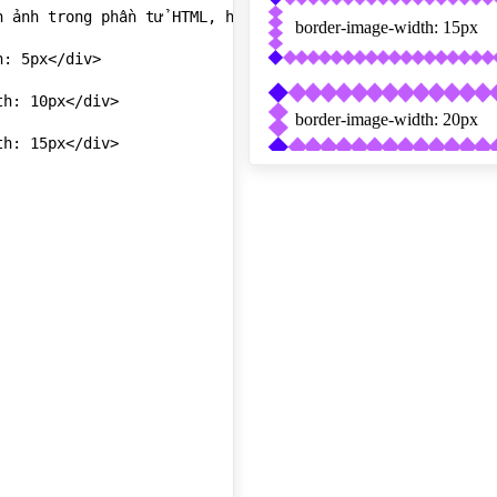
h ảnh trong phần tử HTML, hình ảnh dùng làm đường viền sẽ
: 5px</div>

h: 10px</div>

h: 15px</div>

h: 20px</div>

h: 25px</div>

</p>
