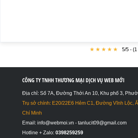
★
★
★
★
★
★
★
★
★
★
5/5 - (
CÔNG TY TNHH THƯƠNG MẠI DỊCH VỤ WEB MỚI
Địa chỉ: Số 7A, Đường Thới An 10, Khu phố 3, Phườ
Trụ sở chính: E20/22E6 Hẻm C1, Đường Vĩnh Lộc, Ấ
Chí Minh
Email: info@webmoi.vn - tanlucit09@gmail.com
Hotline + Zalo:
0398259259