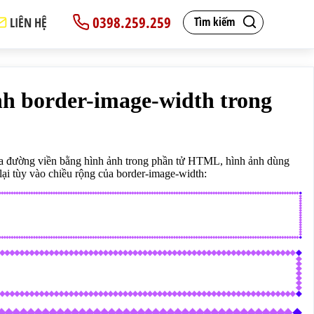
0398.259.259
LIÊN HỆ
Tìm kiếm
border-hinh.png');border-image-repeat: round;
