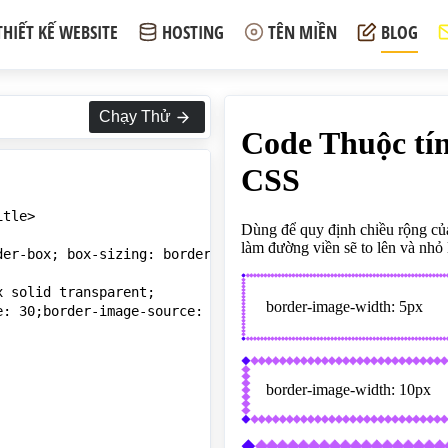
THIẾT KẾ WEBSITE
HOSTING
TÊN MIỀN
BLOG
Chạy Thử
tle>

er-box; box-sizing: border-box;}

 solid transparent;

e: 30;border-image-source: url('https://webmoi.vn/thumuc/