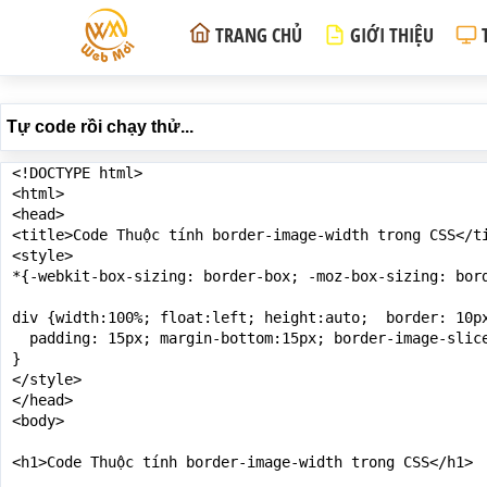
TRANG CHỦ
GIỚI THIỆU
Tự code rồi chạy thử...
<!DOCTYPE html>

<html>

<head>

<title>Code Thuộc tính border-image-width trong CSS</ti
<style>

*{-webkit-box-sizing: border-box; -moz-box-sizing: bord
div {width:100%; float:left; height:auto;  border: 10px
  padding: 15px; margin-bottom:15px; border-image-slic
}

</style>

</head>

<body>

<h1>Code Thuộc tính border-image-width trong CSS</h1>
