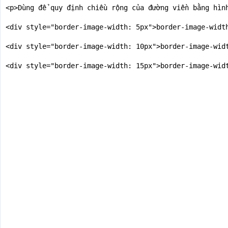
<p>Dùng để quy định chiều rộng của đường viền bằng hìn
<div style="border-image-width: 5px">border-image-width
<div style="border-image-width: 10px">border-image-widt
<div style="border-image-width: 15px">border-image-widt
<div style="border-image-width: 20px">border-image-widt
<div style="border-image-width: 25px">border-image-widt
<p><b>Hình gốc:</b></p>

<p><img src="https://webmoi.vn/thumuc/border-hinh.png">
</body>

</html>