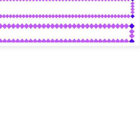
 to lên và nhỏ lại tùy vào chiều rộng của border-image-w