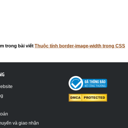
m trong bài viết
Thuộc tính border-image-width trong CSS
NG
website
ng
toán
chuyển và giao nhận