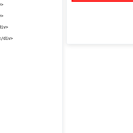
>

>

iv>

/div>
