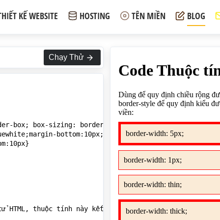
THIẾT KẾ WEBSITE
HOSTING
TÊN MIỀN
BLOG
Chạy Thử
er-box; box-sizing: border-box;}

ewhite;margin-bottom:10px;padding:10px;border-style: sol
m:10px}

tử HTML, thuộc tính này kết hợp với thuộc tính border-sty