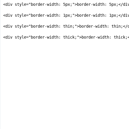
<div style="border-width: 5px;">border-width: 5px;</div
<div style="border-width: 1px;">border-width: 1px;</div
<div style="border-width: thin;">border-width: thin;</d
<div style="border-width: thick;">border-width: thick;<
</body>

</html>