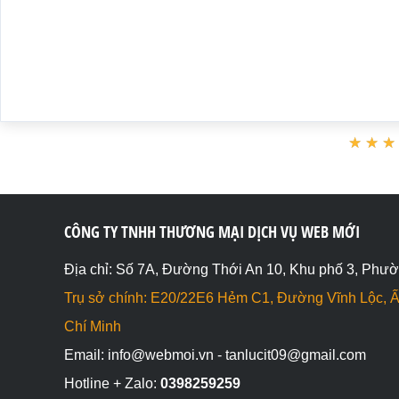
★
★
★
★
★
★
CÔNG TY TNHH THƯƠNG MẠI DỊCH VỤ WEB MỚI
Địa chỉ: Số 7A, Đường Thới An 10, Khu phố 3, Phườ
Trụ sở chính: E20/22E6 Hẻm C1, Đường Vĩnh Lộc, Ấ
Chí Minh
Email: info@webmoi.vn - tanlucit09@gmail.com
Hotline + Zalo:
0398259259