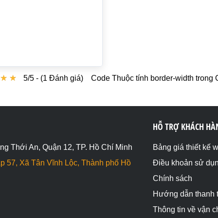
★
★
★
★
5/5 - (1 Đánh giá)
Code Thuộc tính border-width trong
HỖ TRỢ KHÁCH HÀ
ng Thới An, Quận 12, TP. Hồ Chí Minh
Bảng giá thiết kế 
p 57, Xã Tân Vĩnh Lộc, Thành phố Hồ
Điều khoản sử dụ
Chính sách
Hướng dẫn thanh 
Thông tin về vận 