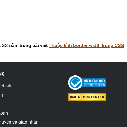
 CSS
nằm trong bài viết
Thuộc tính border-width trong CSS
NG
website
ng
toán
chuyển và giao nhận