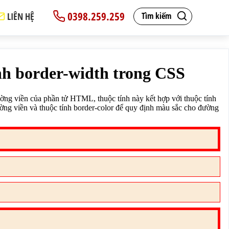
0398.259.259
LIÊN HỆ
Tìm kiếm
id;border-color: red;}

le để quy định kiểu đường viền và thuộc tính border-colo