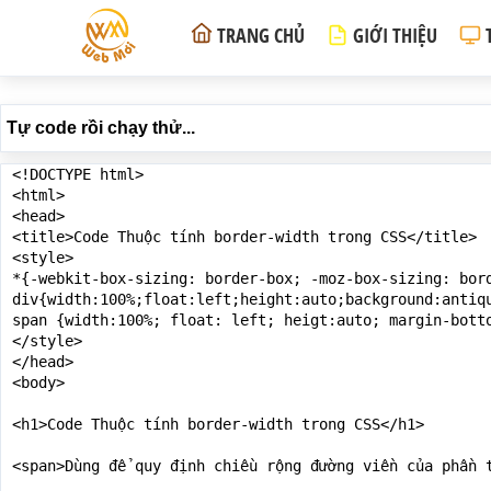
TRANG CHỦ
GIỚI THIỆU
Tự code rồi chạy thử...
<!DOCTYPE html>

<html>

<head>

<title>Code Thuộc tính border-width trong CSS</title>

<style>

*{-webkit-box-sizing: border-box; -moz-box-sizing: bord
div{width:100%;float:left;height:auto;background:antiqu
span {width:100%; float: left; heigt:auto; margin-botto
</style>

</head>

<body>

<h1>Code Thuộc tính border-width trong CSS</h1>

<span>Dùng để quy định chiều rộng đường viền của phần 