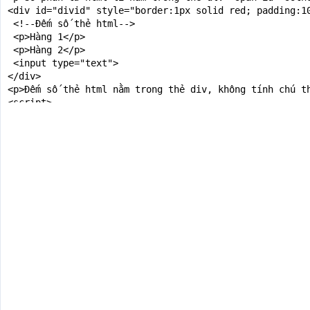
<div id="divid" style="border:1px solid red; padding:10
 <!--Đếm số thẻ html-->

 <p>Hàng 1</p>

 <p>Hàng 2</p>

 <input type="text">

</div>

<p>Đếm số thẻ html nằm trong thẻ div, không tính chú th
<script>

  // Đếm số thẻ li

  let numb = document.getElementById("ulmot").childElem
  document.getElementById("sotheli").innerHTML = numb;

  // Đếm số thẻ html nằm trong thẻ div, không tính chú 
  let numbhai = document.getElementById("divid").childE
  document.getElementById("sothe").innerHTML = numbhai;
</script>

</body>

</html>