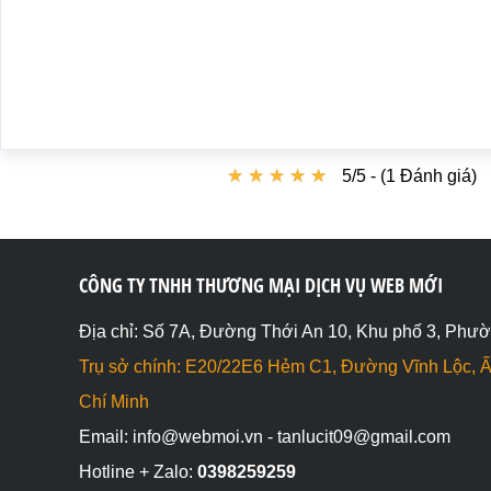
★
★
★
★
★
★
★
★
★
★
5/5 - (1 Đánh giá)
CÔNG TY TNHH THƯƠNG MẠI DỊCH VỤ WEB MỚI
Địa chỉ: Số 7A, Đường Thới An 10, Khu phố 3, Phườ
Trụ sở chính: E20/22E6 Hẻm C1, Đường Vĩnh Lộc, Ấ
Chí Minh
Email: info@webmoi.vn - tanlucit09@gmail.com
Hotline + Zalo:
0398259259