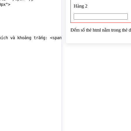
px">

ích và khoảng trắng: <span id="sothe"></span></p>

entCount;

thích và khoảng trắng

lementCount;


