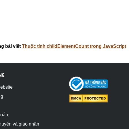
g bài viết
Thuộc tính childElementCount trong JavaScript
NG
website
ng
toán
chuyển và giao nhận