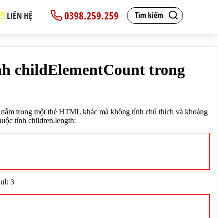
0398.259.259
LIÊN HỆ
Tìm kiếm
này giống với thuộc tính children.length:</p>
