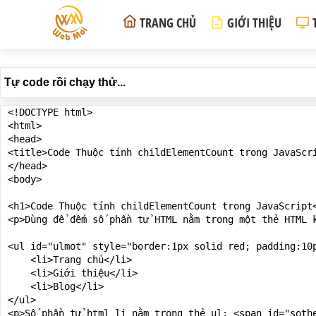
TRANG CHỦ
GIỚI THIỆU
Tự code rồi chạy thử...
<!DOCTYPE html>

<html>

<head>

<title>Code Thuộc tính childElementCount trong JavaScri
</head>

<body>

<h1>Code Thuộc tính childElementCount trong JavaScript<
<p>Dùng để đếm số phần tử HTML nằm trong một thẻ HTML 
<ul id="ulmot" style="border:1px solid red; padding:10p
    <li>Trang chủ</li>

    <li>Giới thiệu</li>

    <li>Blog</li>

</ul>

<p>Số phần tử html li nằm trong thẻ ul: <span id="sothe