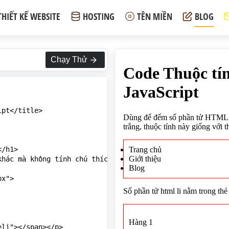
THIẾT KẾ WEBSITE
HOSTING
TÊN MIỀN
BLOG
Chạy Thử
pt</title>

/h1>

khác mà không tính chú thích và khoảng trắng, thuộc tính 
x">

li"></span></p>
