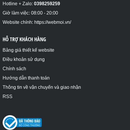
resize</span>

Hotline + Zalo:
0398259259
<span style="cursor:sw-resize">cursor:sw-
resize</span>

Giờ làm việc: 08:00 - 20:00
<span style="cursor:text">cursor:text</span>

Website chính: https://webmoi.vn/
<span style="cursor:url">cursor:url</span>

<span style="cursor:w-resize">cursor:w-
resize</span>

HỖ TRỢ KHÁCH HÀNG
<span style="cursor:wait">cursor:wait</span>

<span style="cursor:zoom-in">cursor:zoom-in</span>

<span style="cursor:zoom-out">cursor:zoom-
Bảng giá thiết kế website
out</span>

Điều khoản sử dụng
</body>

</html>
Chính sách
Hướng dẫn thanh toán
Thông tin về vận chuyển và giao nhận
RSS