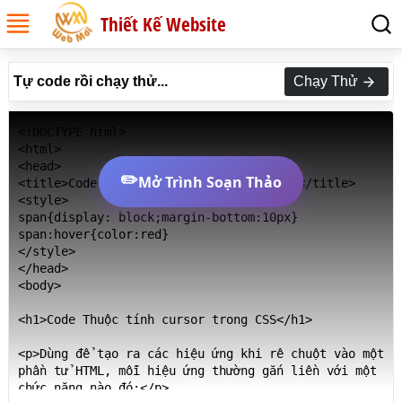
Thiết Kế Website
Tự code rồi chạy thử...
Chạy Thử
<!DOCTYPE html>

<html>

<head>

✏️
Mở Trình Soạn Thảo
<title>Code Thuộc tính cursor trong CSS</title>

<style>

span{display: block;margin-bottom:10px}

span:hover{color:red}

</style>

</head>

<body>

<h1>Code Thuộc tính cursor trong CSS</h1>

<p>Dùng để tạo ra các hiệu ứng khi rê chuột vào một 
phần tử HTML, mỗi hiệu ứng thường gắn liền với một 
chức năng nào đó:</p>
