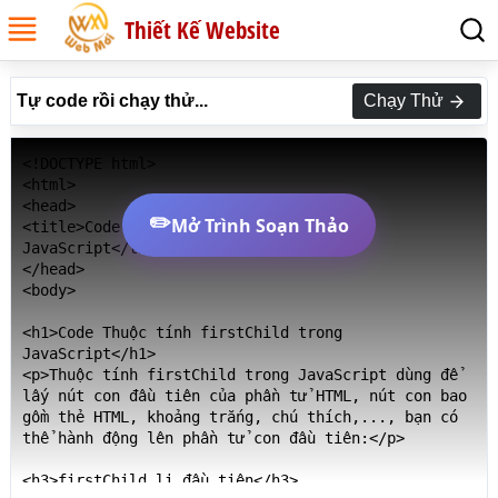
Thiết Kế Website
Tự code rồi chạy thử...
Chạy Thử
<!DOCTYPE html>

<html>

<head>

✏️
Mở Trình Soạn Thảo
<title>Code Thuộc tính firstChild trong 
JavaScript</title>

</head>

<body>

<h1>Code Thuộc tính firstChild trong 
JavaScript</h1>

<p>Thuộc tính firstChild trong JavaScript dùng để 
lấy nút con đầu tiên của phần tử HTML, nút con bao 
gồm thẻ HTML, khoảng trắng, chú thích,..., bạn có 
thể hành động lên phần tử con đầu tiên:</p>

<h3>firstChild li đầu tiên</h3>
