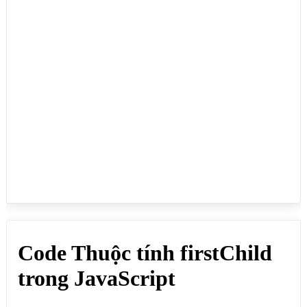
<ul id="ulid" style="border:1px solid 
red;padding:20px;margin-bottom:10px" ><li>Trang 
chủ</li><li>Giới thiệu</li><li>Blog</li><li>Liên 
hệ</li></ul>

<div>Lấy nút con đầu tiên là thẻ ul (HTML): <span 
id="ulhtml"></span></div>

<h3>firstChild p đầu tiên</h3>

<div id="divp" style="border:1px solid 
red;padding:20px;margin-bottom:10px" ><p>Xin Chào!
</p><p>Cảm ơn!</p></div>

<div>Lấy nút con đầu tiên là thẻ p (HTML): <span 
id="phtml"></span></div>

<h3>firstChild input đầu tiên</h3>

<div id="divinput" style="border:1px solid 
red;padding:20px;margin-bottom:10px"><input 
type="text" value="1"><input type="text" value="2">
</div>

<div>Lấy nút con đầu tiên là thẻ input(Value): 
<span id="inputhtml"></span></div>

<h3>Khoảng trắng đầu tiên</h3>

<div id="divkt" style="border:1px solid 
red;padding:20px;margin-bottom:10px"> <input 
type="text" value="1"><input type="text" value="2">
</div>
