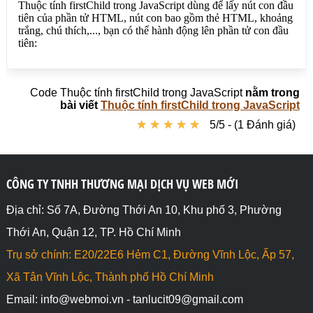
<div>Lấy nút con đầu tiên là khoảng trắng(html): 
<span id="kthtml"></span></div>

<h3>firstChild chú thích đầu tiên</h3>

<div id="divcthich" style="border:1px solid 
red;padding:20px;margin-bottom:10px"><!--Chú thích-
-><p>Xin Chào!</p></div>

<div>Lấy nút con đầu tiên là chú thích (HTML): 
Code Thuộc tính firstChild trong JavaScript
nằm trong
<span id="cthichhtml"></span></div>

bài viết
Thuộc tính firstChild trong JavaScript
<script>

★
★
★
★
★
★
★
★
★
★
5/5 - (1 Đánh giá)
// firstChild li đầu tiên

let valueulhtml = 
document.getElementById("ulid").firstChild.outerHTM
L;

//alert(valueulhtml);

CÔNG TY TNHH THƯƠNG MẠI DỊCH VỤ WEB MỚI
document.getElementById("ulhtml").innerHTML = 
valueulhtml;

Địa chỉ: Số 7A, Đường Thới An 10, Khu phố 3, Phường
document.getElementById("ulid").firstChild.style.co
Thới An, Quận 12, TP. Hồ Chí Minh
lor = "red";

// firstChild p đầu tiên

Trụ sở chính: E20/22E6 Hẻm C1, Đường Vĩnh Lộc, Ấp 57,
let valuephtml = 
document.getElementById("divp").firstChild.innerHTM
Xã Tân Vĩnh Lộc, Thành phố Hồ Chí Minh
L;

Email: info@webmoi.vn - tanlucit09@gmail.com
document.getElementById("phtml").innerHTML = 