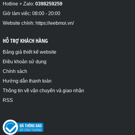
valuephtml;

Hotline + Zalo:
0398259259
// firstChild input đầu tiên

let inputvalue = 
Giờ làm việc: 08:00 - 20:00
document.getElementById("divinput").firstChild.valu
Website chính: https://webmoi.vn/
e;

document.getElementById("inputhtml").innerHTML = 
inputvalue;

HỖ TRỢ KHÁCH HÀNG
// Khoảng trắng đầu tiên

let khoangtrang = 
document.getElementById("divkt").firstChild.nodeVal
Bảng giá thiết kế website
ue;

Điều khoản sử dụng
document.getElementById("kthtml").innerHTML = 
khoangtrang;

Chính sách
// firstChild chú thích đầu tiên

let chuthichhtml = 
Hướng dẫn thanh toán
document.getElementById("divcthich").firstChild.nod
Thông tin về vận chuyển và giao nhận
eValue;

document.getElementById("cthichhtml").innerHTML = 
RSS
chuthichhtml;

</script>

</body>

</html>