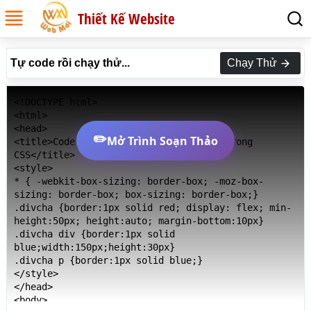
Thiết Kế Website
Tự code rồi chạy thử...
Chạy Thử
<!DOCTYPE html>

<html>

<head>

✏️
Mở Trình Soạn Thảo
<title>Code Thuộc tính flex-direction trong 
CSS</title>

<style>

* { -webkit-box-sizing: border-box; -moz-box-
sizing: border-box; box-sizing: border-box;}

.divcha {border:1px solid red; display: flex; min-
height:50px; height:auto; margin-bottom:10px}

.divcha div {border:1px solid 
blue;width:150px;height:30px}

.divcha p {border:1px solid blue;}

</style>

</head>

<body>
