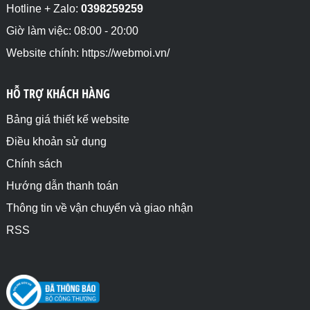
bằng nhau và nhỏ hơn khoảng cách giữa, nếu chiều 
Hotline + Zalo:
0398259259
rộng của phần tử con không quy định thì sẽ full 
chiều rộng theo phần tử cha.</p>

Giờ làm việc: 08:00 - 20:00
<div class ="divcha" style="flex-direction: column-
Website chính: https://webmoi.vn/
reverse;">

    <p>column-reverse(1)</p>

    <p>column-reverse(2)</p>

HỖ TRỢ KHÁCH HÀNG
    <p>column-reverse(3)</p>

</div>

Bảng giá thiết kế website
</body>

Điều khoản sử dụng
</html>
Chính sách
Hướng dẫn thanh toán
Thông tin về vận chuyển và giao nhận
RSS