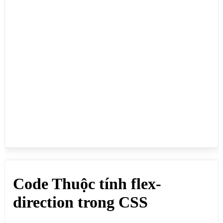
<h1>Code Thuộc tính flex-direction trong CSS</h1>

<p>Dùng để canh các phần tử con theo hướng từ trái 
qua phải, từ trên xuống dưới, từ dưới lên trên, từ 
phải qua trái, thuộc tính này kết hợp với giá trị 
flex trong thuộc tính display:</p>

<p>flex-direction: row-reverse; Canh các phần tử 
con từ phải qua trái, nằm trên 1 hàng, nếu không 
quy định chiều cao của phần tử con thì sẽ full 
chiều cao theo phần tử cha.</p>

<div class="divcha" style="flex-direction: row-
reverse;">

    <div>row-reverse(1)</div>

    <div>row-reverse(2)</div>

    <div>row-reverse(3)</div>

</div>

<p>flex-direction: row; Canh các phần tử con từ 
trái qua phải, nằm trên 1 hàng, nếu không quy định 
chiều cao của phần tử con thì sẽ full chiều cao 
theo phần tử cha.</p>

<div class ="divcha" style="flex-direction: row;">
