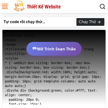
Thiết Kế Website
Tự code rồi chạy thử...
Chạy Thử
<!DOCTYPE html>

<html>

<head>

✏️
Mở Trình Soạn Thảo
<title>Code Thuộc tính grid-column-start trong 
CSS</title>

<style>

* { -webkit-box-sizing: border-box; -moz-box-
sizing: border-box; box-sizing: border-box;}

.divcha{background:red; width:100%; height:auto; 
margin-bottom:10px; display: grid; grid-gap: 10px; 
padding: 10px; grid-template-columns: auto auto 
auto auto;}

.divcha div {background:green; color:#fff; text-
align: center;

  padding: 20px 0;

  font-size: 15px;}
