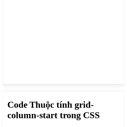
</style>

</head>

<body>

<h1>Code Thuộc tính grid-column-start trong 
CSS</h1>

<p>Quy định phần tử con bắt đầu từ cột mấy (nếu 
hàng hiện tại có phần tử đứng trước chiếm cột rồi 
thì sẽ chuyển qua hàng tiếp theo), hoặc quy định 
phần tử con chiếm bao nhiêu cột (phần tử con chỉ 
nằm trên 1 hàng, nếu kết hợp thêm thuộc tính khác 
thì có thể nằm trên nhiều hàng):</p>

<h4>grid-column-start: 2; Quy định phần tử con thứ 
1 bắt đầu từ cột thứ 2</h4>

<div class="divcha">

	<div style="grid-column-start: 2;">1</div>

    <div>2</div>

    <div>3</div>

    <div>4</div>

    <div>5</div>

    <div>6</div>

</div>
