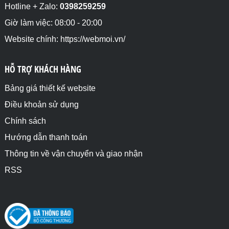
Hotline + Zalo:
0398259259
<h4>grid-column-start: span 2; Quy định phần tử con 
thứ 1 chiếm 2 cột</h4>

Giờ làm việc: 08:00 - 20:00
<div class="divcha">

Website chính: https://webmoi.vn/
	<div style="grid-column-start: span 
2;">1</div>

    <div>2</div>

HỖ TRỢ KHÁCH HÀNG
    <div>3</div>

    <div>4</div>

    <div>5</div>

Bảng giá thiết kế website
    <div>6</div>

Điều khoản sử dụng
</div>

Chính sách
<h4>grid-column-start: span 2; Quy định phần tử con 
thứ 2 chiếm 2 cột</h4>

Hướng dẫn thanh toán
<div class="divcha">

Thông tin về vận chuyển và giao nhận
	<div>1</div>

    <div style="grid-column-start: span 2;">2</div>

RSS
    <div>3</div>

    <div>4</div>

    <div>5</div>

    <div>6</div>

</div>
