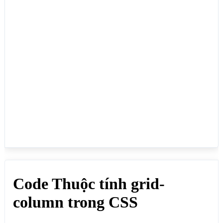
</style>

</head>

<body>

<h1>Code Thuộc tính grid-column trong CSS</h1>

<p>Trước dấu / là grid-column-start quy định phần 
tử con bắt đầu từ cột thứ mấy (nếu hàng hiện tại có 
phần tử đứng trước chiếm cột rồi thì sẽ chuyển qua 
hàng tiếp theo), phía sau dấu / là grid-column-end 
quy định phần tử đó kết thúc trước cột mấy hoặc 
chiếm mấy ô, phần tử đó chỉ nằm trên một hàng:</p>

<h4>grid-column: 1 / 4; Quy định phần tử con thứ 1 
bắt đầu từ cột 1 và kết thúc tại trước cột 4 (chiếm 
3 ô)</h4>

<div class="divcha">

    <div style="grid-column: 1 / 4;">1</div>

    <div>2</div>

    <div>3</div>

    <div>4</div>

    <div>5</div>

    <div>6</div>

    <div>7</div>

    <div>8</div>
