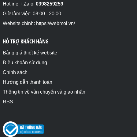
    <div style="grid-column: 3 / span 2;">3</div>

Hotline + Zalo:
0398259259
    <div>4</div>

    <div>5</div>

Giờ làm việc: 08:00 - 20:00
    <div>6</div>

Website chính: https://webmoi.vn/
</div>

<h4>grid-column: 1 / span 3; Quy định phần tử con 
HỖ TRỢ KHÁCH HÀNG
thứ 3 bắt đầu từ cột 1 và chiếm 3 ô, vì trước phần 
tử con thứ 3 có phần tử con chiếm cột 1 rồi nên nó 
chuyển qua hàng tiếp theo</h4>

Bảng giá thiết kế website
<div class="divcha">

Điều khoản sử dụng
    <div>1</div>

    <div>2</div>

Chính sách
    <div style="grid-column: 1 / span 3;">3</div>

    <div>4</div>

Hướng dẫn thanh toán
    <div>5</div>

Thông tin về vận chuyển và giao nhận
    <div>6</div>

</div>

RSS
</body>

</html>