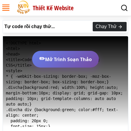
Thiết Kế Website
Tự code rồi chạy thử...
Chạy Thử
<!DOCTYPE html>

<html>

<head>

✏️
Mở Trình Soạn Thảo
<title>Code Thuộc tính grid-column trong 
CSS</title>

<style>

* { -webkit-box-sizing: border-box; -moz-box-
sizing: border-box; box-sizing: border-box;}

.divcha{background:red; width:100%; height:auto; 
margin-bottom:10px; display: grid; grid-gap: 10px; 
padding: 10px; grid-template-columns: auto auto 
auto auto;}

.divcha div {background:green; color:#fff; text-
align: center;

  padding: 20px 0;

  font-size: 15px;}
