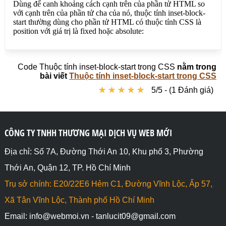
15%)</span>

</div>

<div>

	<span style="inset-block-start: 
auto">inset-block-start: auto (cách cạnh trên của 
phần tử cha auto)</span>

Code Thuộc tính inset-block-start trong CSS
nằm trong
</div>

bài viết
Thuộc tính inset-block-start trong CSS
★
★
★
★
★
★
★
★
★
★
5/5 - (1 Đánh giá)
<div>

	<span style="inset-block-start: 0">inset-
block-start: 0 (cách cạnh trên của phần tử cha 0px)
</span>

</div>

CÔNG TY TNHH THƯƠNG MẠI DỊCH VỤ WEB MỚI
</body>

Địa chỉ: Số 7A, Đường Thới An 10, Khu phố 3, Phường
</html>
Thới An, Quận 12, TP. Hồ Chí Minh
Trụ sở chính: E20/22E6 Hẻm C1, Đường Vĩnh Lộc, Ấp 57,
Xã Tân Vĩnh Lộc, Thành phố Hồ Chí Minh
Email: info@webmoi.vn - tanlucit09@gmail.com