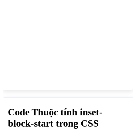
<h1>Code Thuộc tính inset-block-start trong 
CSS</h1>

<p>Dùng để canh khoảng cách cạnh trên của phần tử 
HTML so với cạnh trên của phần tử cha của nó, thuộc 
tính inset-block-start thường dùng cho phần tử HTML 
có thuộc tính CSS là position với giá trị là fixed 
hoặc absolute:</p>

<div>

	<span style="inset-block-start: 5px">inset-
block-start: 5px (cách cạnh trên của phần tử cha 
5px)</span>

</div>

<div>

	<span style="inset-block-start: 
20px">inset-block-start: 20px (cách cạnh trên của 
phần tử cha 20px)</span>

</div>

<div>

	<span style="inset-block-start: 15%">inset-
block-start: 15% (cách cạnh trên của phần tử cha 