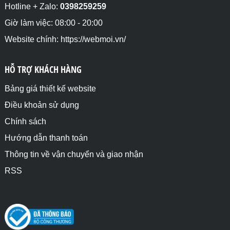
<ul id="upper-roman">

Hotline + Zalo:
0398259259
<li>list-style-type:upper-roman;</li>

<li>list-style-type:upper-roman;</li>

Giờ làm việc: 08:00 - 20:00
<li>list-style-type:upper-roman;</li>

Website chính: https://webmoi.vn/
</ul>

</body>

HỖ TRỢ KHÁCH HÀNG
</html>
Bảng giá thiết kế website
Điều khoản sử dụng
Chính sách
Hướng dẫn thanh toán
Thông tin về vận chuyển và giao nhận
RSS