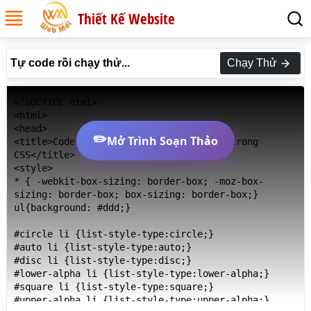
Thiết Kế Website
Tự code rồi chạy thử...
Chạy Thử
<!DOCTYPE html>

<html>

<head>

✏️
Mở Trình Soạn Thảo
<title>Code Thuộc tính list-style-type trong 
CSS</title>

<style>

* { -webkit-box-sizing: border-box; -moz-box-
sizing: border-box; box-sizing: border-box;}

ul{background: #ddd;}

#circle li {list-style-type:circle;}

#auto li {list-style-type:auto;}

#disc li {list-style-type:disc;}

#lower-alpha li {list-style-type:lower-alpha;}

#square li {list-style-type:square;}

#upper-alpha li {list-style-type:upper-alpha;}
