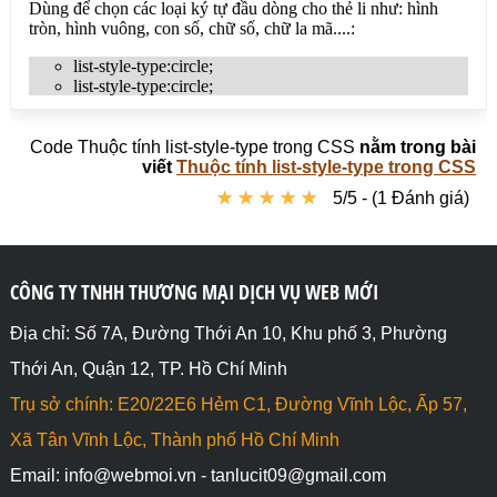
<li>list-style-type:disc;</li>

<li>list-style-type:disc;</li>

<li>list-style-type:disc;</li>

</ul>

<ul id="lower-alpha">

<li>list-style-type:lower-alpha;</li>

Code Thuộc tính list-style-type trong CSS
nằm trong bài
<li>list-style-type:lower-alpha;</li>

viết
Thuộc tính list-style-type trong CSS
<li>list-style-type:lower-alpha;</li>

★
★
★
★
★
★
★
★
★
★
5/5 - (1 Đánh giá)
</ul>

<ul id="square">

<li>list-style-type:square;</li>

<li>list-style-type:square;</li>

CÔNG TY TNHH THƯƠNG MẠI DỊCH VỤ WEB MỚI
<li>list-style-type:square;</li>

</ul>

Địa chỉ: Số 7A, Đường Thới An 10, Khu phố 3, Phường
Thới An, Quận 12, TP. Hồ Chí Minh
<ul id="upper-alpha">

<li>list-style-type:upper-alpha;</li>

Trụ sở chính: E20/22E6 Hẻm C1, Đường Vĩnh Lộc, Ấp 57,
<li>list-style-type:upper-alpha;</li>

<li>list-style-type:upper-alpha;</li>

Xã Tân Vĩnh Lộc, Thành phố Hồ Chí Minh
</ul>

Email: info@webmoi.vn - tanlucit09@gmail.com