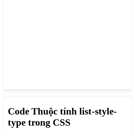
#upper-roman li {list-style-type:upper-roman;}

</style>

</head>

<body>

<h1>Code Thuộc tính list-style-type trong CSS</h1>

<p>Dùng để chọn các loại ký tự đầu dòng cho thẻ li 
như: hình tròn, hình vuông, con số, chữ số, chữ la 
mã....:</p>

<ul id="circle">

<li>list-style-type:circle;</li>

<li>list-style-type:circle;</li>

<li>list-style-type:circle;</li>

</ul>

<ul id="auto">

<li>list-style-type:auto;</li>

<li>list-style-type:auto;</li>

<li>list-style-type:auto;</li>

</ul>

<ul id="disc">
