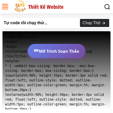
Thiết Kế Website
Tự code rồi chạy thử...
Chạy Thử
<!DOCTYPE html>

<html>

<head>

✏️
Mở Trình Soạn Thảo
<title>Code Thuộc tính outline-offset trong 
CSS</title>

<style>

* { -webkit-box-sizing: border-box; -moz-box-
sizing: border-box; box-sizing: border-box;}

input{width:90%; height:35px; border:3px solid red; 
float:left; outline-style: dotted; outline-
width:5px; outline-color:green; margin:5%; margin-
bottom:20px;}

textarea{width:90%; height:50px; border:3px solid 
red; float:left; outline-style: dotted; outline-
width:5px; outline-color:green; margin:5%; margin-
bottom:20px;}
