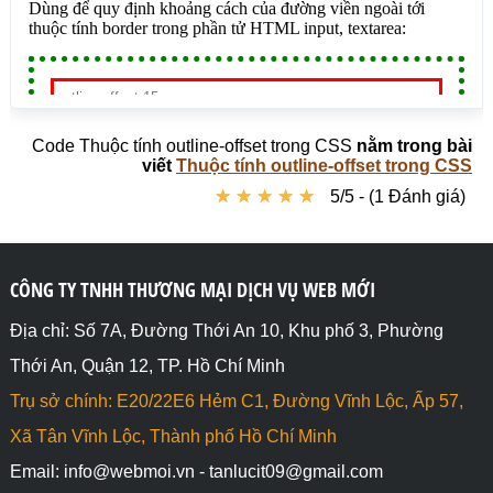
placeholder="outline-offset:1px;">

<textarea style="outline-offset:1px;" 
placeholder="outline-offset:1px;">&lt;/textarea>

<input type="text" placeholder="">

<textarea  placeholder="">&lt;/textarea>

Code Thuộc tính outline-offset trong CSS
nằm trong bài
</body>

viết
Thuộc tính outline-offset trong CSS
</html>
★
★
★
★
★
★
★
★
★
★
5/5 - (1 Đánh giá)
CÔNG TY TNHH THƯƠNG MẠI DỊCH VỤ WEB MỚI
Địa chỉ: Số 7A, Đường Thới An 10, Khu phố 3, Phường
Thới An, Quận 12, TP. Hồ Chí Minh
Trụ sở chính: E20/22E6 Hẻm C1, Đường Vĩnh Lộc, Ấp 57,
Xã Tân Vĩnh Lộc, Thành phố Hồ Chí Minh
Email: info@webmoi.vn - tanlucit09@gmail.com