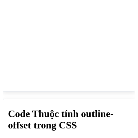
</style>

</head>

<body>

<h1>Code Thuộc tính outline-offset trong CSS</h1>

<p>Dùng để quy định khoảng cách của đường viền 
ngoài tới thuộc tính border trong phần tử HTML 
input, textarea:</p>

<!--outline-offset:15px;-->

<input style="outline-offset:15px;" type="text" 
placeholder="outline-offset:15px;">

<textarea style="outline-offset:15px;" 
placeholder="outline-offset:15px;">&lt;/textarea>

<!--outline-offset:5px;-->

<input style="outline-offset:5px;" type="text" 
placeholder="outline-offset:5px;">

<textarea style="outline-offset:5px;" 
placeholder="outline-offset:5px;">&lt;/textarea>

<!--outline-offset:1px;-->

<input style="outline-offset:1px;" type="text" 