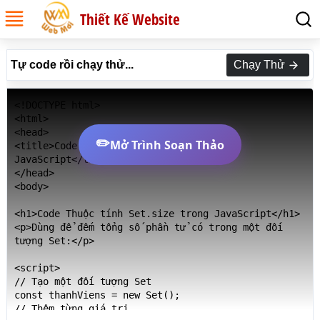
Thiết Kế Website
Tự code rồi chạy thử...
Chạy Thử
<!DOCTYPE html>

<html>

<head>

✏️
Mở Trình Soạn Thảo
<title>Code Thuộc tính Set.size trong 
JavaScript</title>

</head>

<body>

<h1>Code Thuộc tính Set.size trong JavaScript</h1>

<p>Dùng để đếm tổng số phần tử có trong một đối 
tượng Set:</p>

<script>

// Tạo một đối tượng Set

const thanhViens = new Set();

// Thêm từng giá trị
