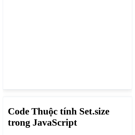
thanhViens.add("Bùi Tấn Lực");

thanhViens.add("Trần Thị Vân");

thanhViens.add("Bùi Đan Trúc Quỳnh");

// Lấy danh sách giá trị

for (const value of thanhViens) {

  // Lấy từng giá trị

  document.write(value + "<br>");

}

document.write("Tổng số phần tử: "+thanhViens.size 
+ "<br>");

</script>

</body>

</html>