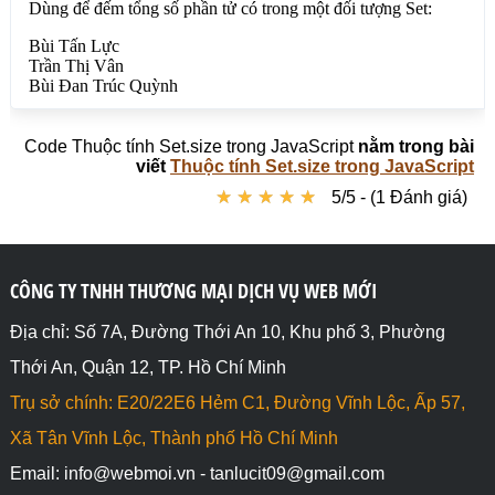
Code Thuộc tính Set.size trong JavaScript
nằm trong bài
viết
Thuộc tính Set.size trong JavaScript
★
★
★
★
★
★
★
★
★
★
5/5 - (1 Đánh giá)
CÔNG TY TNHH THƯƠNG MẠI DỊCH VỤ WEB MỚI
Địa chỉ: Số 7A, Đường Thới An 10, Khu phố 3, Phường
Thới An, Quận 12, TP. Hồ Chí Minh
Trụ sở chính: E20/22E6 Hẻm C1, Đường Vĩnh Lộc, Ấp 57,
Xã Tân Vĩnh Lộc, Thành phố Hồ Chí Minh
Email: info@webmoi.vn - tanlucit09@gmail.com