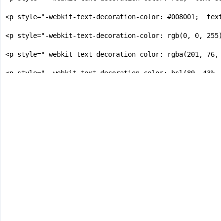
<p style="-webkit-text-decoration-color: #008001;  text
<p style="-webkit-text-decoration-color: rgb(0, 0, 255)
<p style="-webkit-text-decoration-color: rgba(201, 76,
<p style=" -webkit-text-decoration-color: hsl(89, 43%,
<p style=" -webkit-text-decoration-color: hsla(89, 43%
</body>

</html>