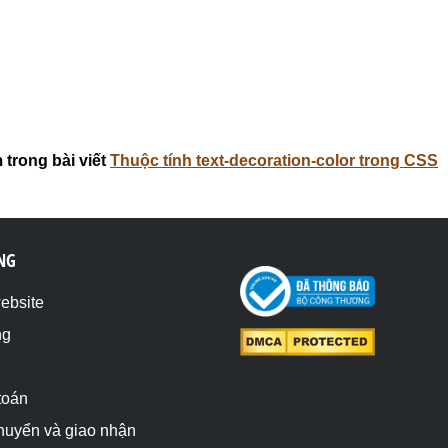
 trong bài viết
Thuộc tính text-decoration-color trong CSS
NG
website
ng
toán
chuyển và giao nhận