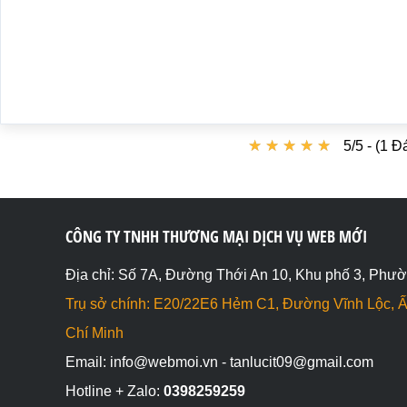
★
★
★
★
★
★
★
★
★
★
5/5 - (1 Đ
CÔNG TY TNHH THƯƠNG MẠI DỊCH VỤ WEB MỚI
Địa chỉ: Số 7A, Đường Thới An 10, Khu phố 3, Phườ
Trụ sở chính: E20/22E6 Hẻm C1, Đường Vĩnh Lộc, Ấ
Chí Minh
Email: info@webmoi.vn - tanlucit09@gmail.com
Hotline + Zalo:
0398259259