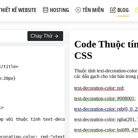
THIẾT KẾ WEBSITE
HOSTING
TÊN MIỀN
BLOG
Chạy Thử
/title>

:20px}

>

ợp với thuộc tính text-decoration-line để vẽ màu cho các 
coration-color: red;">text-decoration-color: red;</p>
