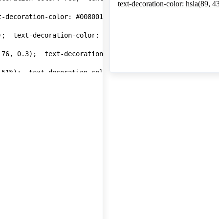
-decoration-color: #008001;">text-decoration-color: #008
;  text-decoration-color: rgb(0, 0, 255);">text-decorati
 76, 0.3);  text-decoration-color: rgba(201, 76, 76, 0.3)
 51%);  text-decoration-color: hsl(89, 43%, 51%);">text-d
, 51%, 0.3);  text-decoration-color: hsla(89, 43%, 51%, 0