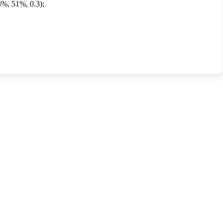
001;</p>

on-color: rgb(0, 0, 255);</p>

;">text-decoration-color: rgba(201, 76, 76, 0.3);</p>

ecoration-color: hsl(89, 43%, 51%);</p>

.3);">text-decoration-color: hsla(89, 43%, 51%, 0.3);</p