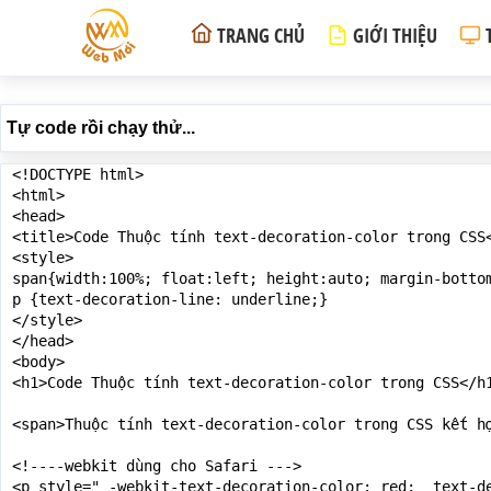
TRANG CHỦ
GIỚI THIỆU
Tự code rồi chạy thử...
<!DOCTYPE html>

<html>

<head>

<title>Code Thuộc tính text-decoration-color trong CSS<
<style>

span{width:100%; float:left; height:auto; margin-bottom
p {text-decoration-line: underline;}

</style>

</head>

<body>

<h1>Code Thuộc tính text-decoration-color trong CSS</h1
<span>Thuộc tính text-decoration-color trong CSS kết h
<!----webkit dùng cho Safari --->

<p style=" -webkit-text-decoration-color: red;  text-de