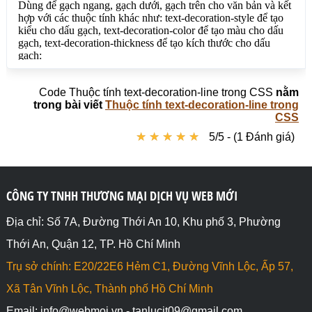
Code Thuộc tính text-decoration-line trong CSS
nằm
trong bài viết
Thuộc tính text-decoration-line trong
CSS
★
★
★
★
★
★
★
★
★
★
5/5 - (1 Đánh giá)
CÔNG TY TNHH THƯƠNG MẠI DỊCH VỤ WEB MỚI
Địa chỉ: Số 7A, Đường Thới An 10, Khu phố 3, Phường
Thới An, Quận 12, TP. Hồ Chí Minh
Trụ sở chính: E20/22E6 Hẻm C1, Đường Vĩnh Lộc, Ấp 57,
Xã Tân Vĩnh Lộc, Thành phố Hồ Chí Minh
Email: info@webmoi.vn - tanlucit09@gmail.com