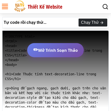
Thiết Kế Website
Tự code rồi chạy thử...
Chạy Thử
<!DOCTYPE html>

<html>

<head>

✏️
Mở Trình Soạn Thảo
<title>Code Thuộc tính text-decoration-line trong 
CSS</title>

</head>

<body>

<h1>Code Thuộc tính text-decoration-line trong 
CSS</h1>

<p>Dùng để gạch ngang, gạch dưới, gạch trên cho văn 
bản và kết hợp với các thuộc tính khác như: text-
decoration-style để tạo kiểu cho dấu gạch, text-
decoration-color để tạo màu cho dấu gạch, text-
decoration-thickness để tạo kích thước cho dấu 