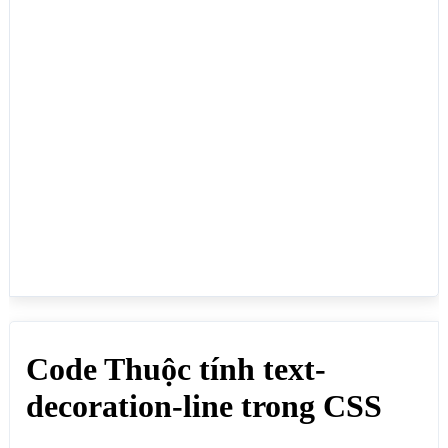
gạch:</p>

<p style="text-decoration-line: overline;">text-
decoration-line: overline; Gạch trên văn bản</p>

<p style="text-decoration-line: line-
through;">text-decoration-line: line-through; Gạch 
ngang văn bản</p>

<p style="text-decoration-line: underline;">text-
decoration-line: underline; Gạch dưới văn bản</p>

<!--Kết hợp các thuộc tính khác-->

<p style="text-decoration-line: underline; text-
decoration-style: double; text-decoration-color: 
red; text-decoration-thickness: 5px;">text-
decoration-line: underline; text-decoration-style: 
double; text-decoration-color: red; text-
decoration-thickness: 5px;</p>

</body>

</html>