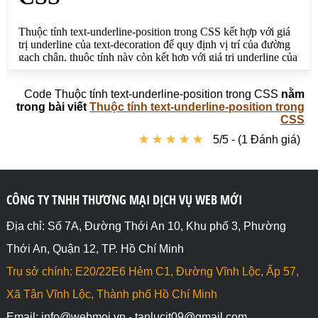
position: under;">text-underline-position: under; 
CO<sub>2</sub></p>

</body>

</html>
Code Thuộc tính text-underline-position trong CSS
nằm
trong bài viết
Thuộc tính text-underline-position trong
CSS
★
★
★
★
★
★
★
★
★
★
5/5 - (1 Đánh giá)
CÔNG TY TNHH THƯƠNG MẠI DỊCH VỤ WEB MỚI
Địa chỉ: Số 7A, Đường Thới An 10, Khu phố 3, Phường
Thới An, Quận 12, TP. Hồ Chí Minh
Trụ sở chính: E20/22E6 Hẻm C1, Đường Vĩnh Lộc, Ấp 57,
Xã Tân Vĩnh Lộc, Thành phố Hồ Chí Minh
Email: info@webmoi.vn - tanlucit09@gmail.com