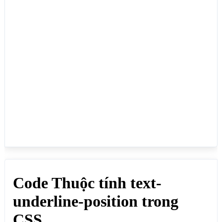
hợp với giá trị underline của text-decoration để 
quy định vị trí của đường gạch chân, thuộc tính này 
còn kết hợp với giá trị underline của thuộc tính 
text-decoration-line, vị trí đường gạch chân thường 
chưa qua hết phần dưới của các chữ hoặc vừa qua hết 
phần dưới của các chữ:</p>

<p class="underline-don" style="text-underline-
position: auto;">text-underline-position: auto; 
CO<sub>2</sub></p>

<p class="underline-don" style="text-underline-
position: from-font;">text-underline-position: 
from-font; CO<sub>2</sub></p>

<p class="underline-don" style="text-underline-
position: left;">text-underline-position: left; 
CO<sub>2</sub></p>

<p class="underline-don" style="text-underline-
position: right;">text-underline-position: right; 
CO<sub>2</sub></p>

<p class="underline-don" style="text-underline-