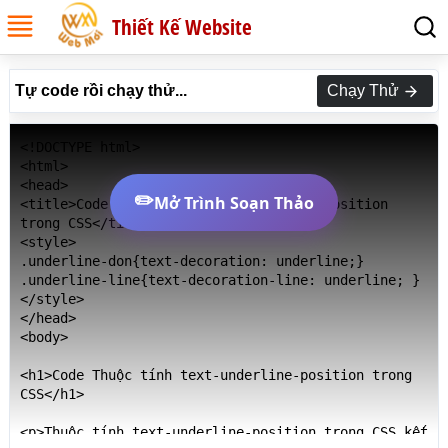
Thiết Kế Website
Tự code rồi chạy thử...
Chạy Thử
<!DOCTYPE html>

<html>

<head>

✏️
Mở Trình Soạn Thảo
<title>Code Thuộc tính text-underline-position 
trong CSS</title>

<style>

.underline-don{text-decoration: underline;}

.underline-line{text-decoration-line: underline; }

</style>

</head>

<body>

<h1>Code Thuộc tính text-underline-position trong 
CSS</h1>

<p>Thuộc tính text-underline-position trong CSS kết 