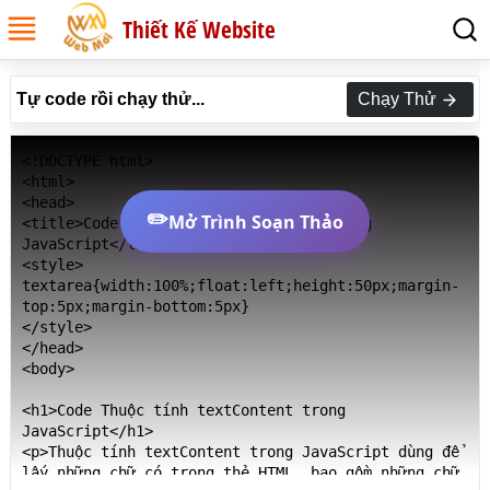
Thiết Kế Website
Tự code rồi chạy thử...
Chạy Thử
<!DOCTYPE html>

<html>

<head>

✏️
Mở Trình Soạn Thảo
<title>Code Thuộc tính textContent trong 
JavaScript</title>

<style>

textarea{width:100%;float:left;height:50px;margin-
top:5px;margin-bottom:5px}

</style>

</head>

<body>

<h1>Code Thuộc tính textContent trong 
JavaScript</h1>

<p>Thuộc tính textContent trong JavaScript dùng để 
lấy những chữ có trong thẻ HTML, bao gồm những chữ 