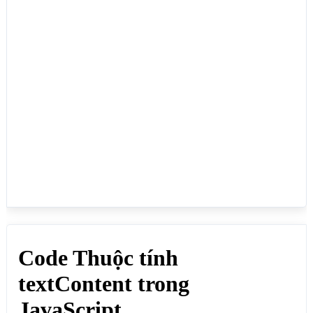
nằm trong thẻ HTML có css bằng none, nó không lấy 
các thẻ html mà chỉ lấy chữ ở trong đó, nó giữ 
nguyên định dạng như khoảng trắng và ngắt dòng.</p>

<p>textContent còn có chức năng nhúng nội dung được 
lấy vào một thẻ HTML khác, lúc nhúng nó nhúng được 
cả các thẻ html và chữ được lấy, có cả thẻ HTML có 
css none.</p>

<h2>Nhúng nội dung</h2>

<div id="tuoi">Năm nay bạn 35 <span 
style="display:none">tuổi!</span></div>

<div id="ketqua"></div>

<h2>Lấy nội dung</h2>

<div id="tuoihai">Năm nay 

bạn 35 <span style="display:none">tuổi!</span>
</div>

<textarea id="ketquahai">&lt;/textarea>

<script>

// innerHTML lấy html

let tuoi = 
document.getElementById("tuoi").innerHTML;

// textContent Nhúng html đã lấy về id ketqua
