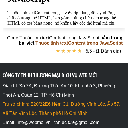
document.getElementById("ketqua").textContent = 
tuoi;

// textContent lấy html

let tuoihai = 
document.getElementById("tuoihai").textContent;

// textContent Nhúng text đã lấy về

document.getElementById("ketquahai").textContent = 
Code Thuộc tính textContent trong JavaScript
nằm trong
tuoihai;

bài viết
Thuộc tính textContent trong JavaScript
</script>

★
★
★
★
★
★
★
★
★
★
5/5 - (1 Đánh giá)
</body>

</html>
CÔNG TY TNHH THƯƠNG MẠI DỊCH VỤ WEB MỚI
Địa chỉ: Số 7A, Đường Thới An 10, Khu phố 3, Phường
Thới An, Quận 12, TP. Hồ Chí Minh
Trụ sở chính: E20/22E6 Hẻm C1, Đường Vĩnh Lộc, Ấp 57,
Xã Tân Vĩnh Lộc, Thành phố Hồ Chí Minh
Email: info@webmoi.vn - tanlucit09@gmail.com