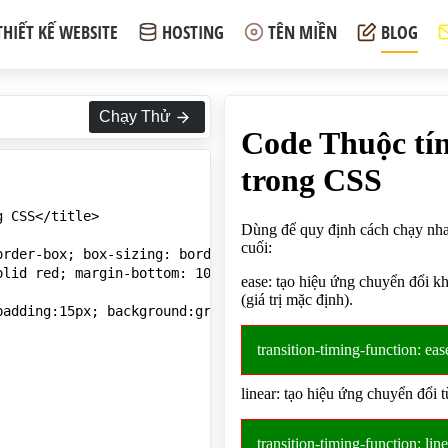
THIẾT KẾ WEBSITE
HOSTING
TÊN MIỀN
BLOG
Chạy Thử
 CSS</title>

rder-box; box-sizing: border-box;}

lid red; margin-bottom: 10px}

padding:15px; background:green; width:300px; color:#fff; 