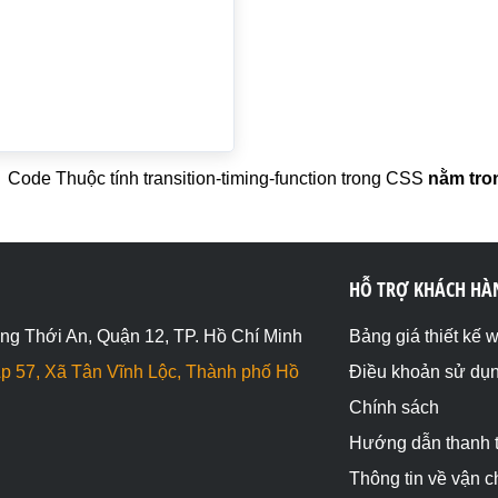
out;">transition-timing-function: ease-in-out;</span></d
Code Thuộc tính transition-timing-function trong CSS
nằm tron
HỖ TRỢ KHÁCH HÀ
ng Thới An, Quận 12, TP. Hồ Chí Minh
Bảng giá thiết kế 
p 57, Xã Tân Vĩnh Lộc, Thành phố Hồ
Điều khoản sử dụ
Chính sách
Hướng dẫn thanh 
Thông tin về vận 