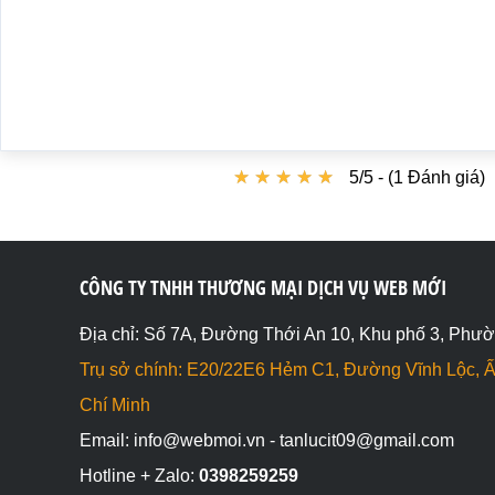
<div><span  style="transition-timing-function: ease-in-
</body>

</html>
★
★
★
★
★
★
★
★
★
★
5/5 - (1 Đánh giá)
CÔNG TY TNHH THƯƠNG MẠI DỊCH VỤ WEB MỚI
Địa chỉ: Số 7A, Đường Thới An 10, Khu phố 3, Phườ
Trụ sở chính: E20/22E6 Hẻm C1, Đường Vĩnh Lộc, Ấ
Chí Minh
Email: info@webmoi.vn - tanlucit09@gmail.com
Hotline + Zalo:
0398259259