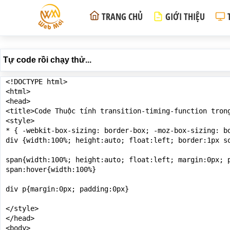
TRANG CHỦ
GIỚI THIỆU
Tự code rồi chạy thử...
<!DOCTYPE html>

<html>

<head>

<title>Code Thuộc tính transition-timing-function trong
<style>

* { -webkit-box-sizing: border-box; -moz-box-sizing: bo
div {width:100%; height:auto; float:left; border:1px so
span{width:100%; height:auto; float:left; margin:0px; 
span:hover{width:100%}

div p{margin:0px; padding:0px}

</style>

</head>

<body>
