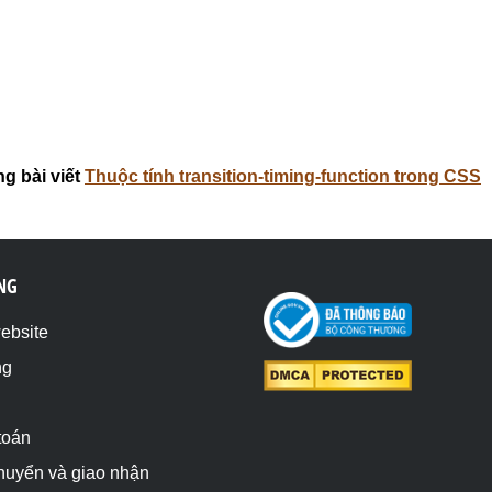
iv>

g bài viết
Thuộc tính transition-timing-function trong CSS
NG
website
ng
toán
chuyển và giao nhận