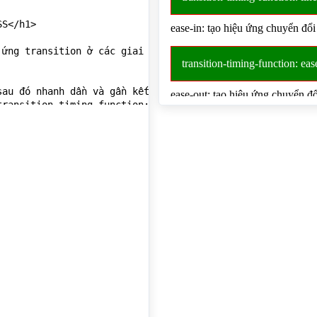
S</h1>

ứng transition ở các giai đoạn: đầu, giữa, cuối:</p>

au đó nhanh dần và gần kết thúc lại chậm từ từ (giá trị 
ransition-timing-function: ease;</span></div>

úc kết thúc tốc độ là như nhau</p>

>transition-timing-function: linear;</span></div>

</p>

">transition-timing-function: ease-in;</span></div>

c.</p>

;">transition-timing-function: ease-out;</span></div>

đầu và lúc kết thúc.</p>
