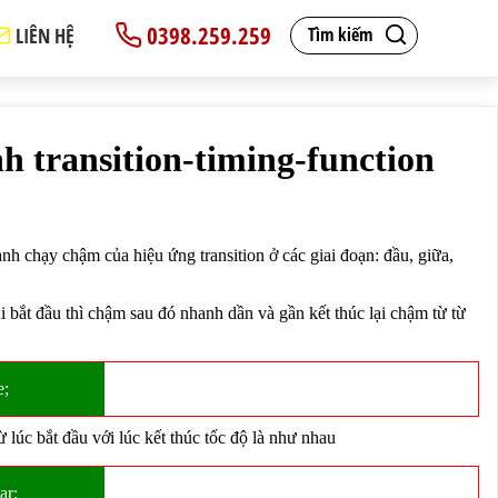
0398.259.259
LIÊN HỆ
Tìm kiếm
transition-property:width; transition-duration: 3s; }
