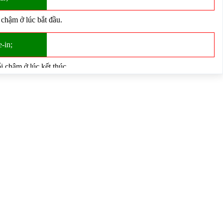
mặc định).</p>
