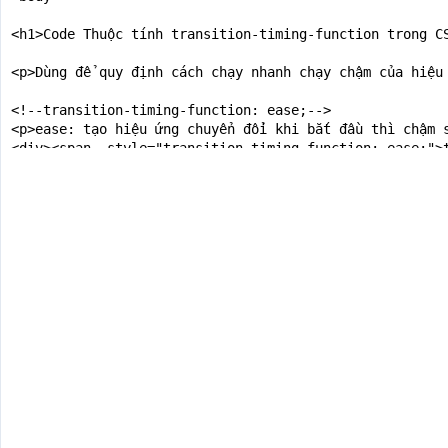
<h1>Code Thuộc tính transition-timing-function trong CS
<p>Dùng để quy định cách chạy nhanh chạy chậm của hiệu 
<!--transition-timing-function: ease;-->

<p>ease: tạo hiệu ứng chuyển đổi khi bắt đầu thì chậm s
<div><span  style="transition-timing-function: ease;">t
<!--transition-timing-function: linear;-->

<p>linear: tạo hiệu ứng chuyển đổi từ lúc bắt đầu với l
<div><span  style="transition-timing-function: linear;"
<!--transition-timing-function: ease-in;-->

<p>ease-in: tạo hiệu ứng chuyển đổi chậm ở lúc bắt đầu.
<div><span  style="transition-timing-function: ease-in;
<!--transition-timing-function: ease-out;-->

<p>ease-out: tạo hiệu ứng chuyển đổi chậm ở lúc kết thú
<div><span  style="transition-timing-function: ease-out
<!--transition-timing-function: ease-in-out;-->

<p>ease-in-out: tạo hiệu ứng chuyển đổi chậm ở lúc bắt 