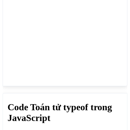
document.write(typeof 35.7 +"<br>"); // Kết quả: 
number

document.write(typeof "web mới" +"<br>"); // Kết 
quả: string

document.write(typeof new Date() +"<br>"); // Kết 
quả: object

document.write(typeof true +"<br>"); // Kết quả: 
boolean

document.write(typeof mang +"<br>"); // Kết quả: 
object

document.write(typeof null +"<br>"); // Kết quả: 
object (ông này bị lỗi, lỗi của javacript)

document.write(typeof(35)+"<br>"); // Kết quả: 
number

document.write(typeof(35.7)+"<br>"); // Kết quả: 
number

document.write(typeof("web mới") +"<br>"); // Kết 
quả: string

document.write(typeof(new Date()) +"<br>"); // Kết 
quả: object

document.write(typeof(true)+"<br>"); // Kết quả: 
boolean

document.write(typeof(mang) +"<br>"); // Kết quả: 