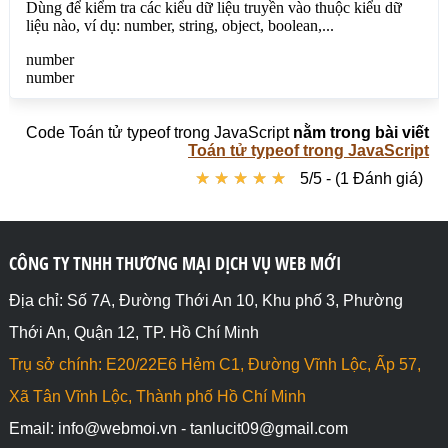
object

document.write(typeof(null) +"<br>"); // Kết quả: 
object (ông này bị lỗi, lỗi của javacript)

</script>

</body>

</html>
Code Toán tử typeof trong JavaScript
nằm trong bài viết
Toán tử typeof trong JavaScript
★
★
★
★
★
★
★
★
★
★
5/5 - (1 Đánh giá)
CÔNG TY TNHH THƯƠNG MẠI DỊCH VỤ WEB MỚI
Địa chỉ: Số 7A, Đường Thới An 10, Khu phố 3, Phường
Thới An, Quận 12, TP. Hồ Chí Minh
Trụ sở chính: E20/22E6 Hẻm C1, Đường Vĩnh Lộc, Ấp 57,
Xã Tân Vĩnh Lộc, Thành phố Hồ Chí Minh
Email: info@webmoi.vn - tanlucit09@gmail.com