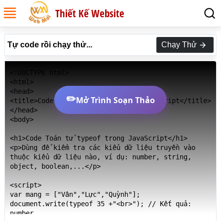
Thiết Kế Website
Tự code rồi chạy thử...
Chạy Thử
<!DOCTYPE html>

<html>

<head>

✏️
Mở Trình Soạn Thảo
<title>Code Toán tử typeof trong JavaScript</title>

</head>

<body>

<h1>Code Toán tử typeof trong JavaScript</h1>

<p>Dùng để kiểm tra các kiểu dữ liệu truyền vào 
thuộc kiểu dữ liệu nào, ví dụ: number, string, 
object, boolean,...</p>

<script>

var mang = ["Vân","Lực","Quỳnh"];

document.write(typeof 35 +"<br>"); // Kết quả: 
number
