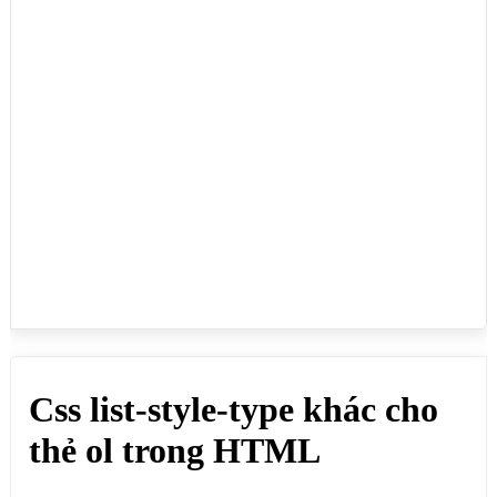
ol.k {list-style-type: lower-alpha;}

ol.l {list-style-type: lower-greek;}

ol.m {list-style-type: lower-latin;}

ol.n {list-style-type: lower-roman;}

ol.o {list-style-type: upper-alpha;}

ol.p {list-style-type: upper-latin;}

ol.q {list-style-type: upper-roman;}

ol.r {list-style-type: none;}

ol.s {list-style-type: inherit;}

</style>

</head>

<body>

<h1>Css list-style-type khác cho thẻ ol trong 
HTML</h1>

<p>Dùng để hiện một danh sách với các con số, con 
chữ làm số thứ tự ở đầu thẻ li, áp dụng cho các 
danh sách cần đánh số thứ tự:</p>

<ol class="a">

  <li>Armenian type</li>

  <li>Sữa</li>

  <li>Đường</li>

  <li>Muối</li>

</ol>
