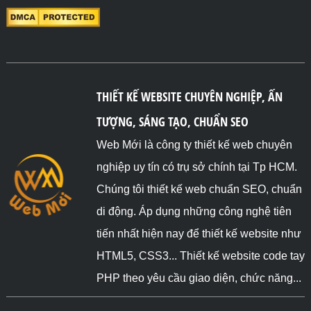
  <li>Muối</li>

</ol>

<ol class="i">

  <li>Katakana type</li>

  <li>Sữa</li>

  <li>Đường</li>

THIẾT KẾ WEBSITE CHUYÊN NGHIỆP, ẤN
  <li>Muối</li>

</ol>

TƯỢNG, SÁNG TẠO, CHUẨN SEO
<ol class="j">

Web Mới là công ty thiết kế web chuyên
  <li>Katakana-iroha type</li>

  <li>Sữa</li>

nghiệp uy tín có trụ sở chính tại Tp HCM.
  <li>Đường</li>

Chúng tôi thiết kế web chuẩn SEO, chuẩn
  <li>Muối</li>

</ol>

di động. Áp dụng những công nghệ tiên
<ol class="k">

tiến nhất hiện nay để thiết kế website như
  <li>Lower-alpha type</li>

HTML5, CSS3... Thiết kế website code tay
  <li>Sữa</li>

  <li>Đường</li>

PHP theo yêu cầu giao diện, chức năng...
  <li>Muối</li>

</ol>
