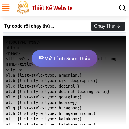
Thiết Kế Website
Tự code rồi chạy thử...
Chạy Thử
<!DOCTYPE html>

<html>

<head>

✏️
Mở Trình Soạn Thảo
<title>Css list-style-type khác cho thẻ ol trong 
HTML</title>

<style>

ol.a {list-style-type: armenian;}

ol.b {list-style-type: cjk-ideographic;}

ol.c {list-style-type: decimal;}

ol.d {list-style-type: decimal-leading-zero;}

ol.e {list-style-type: georgian;}

ol.f {list-style-type: hebrew;}

ol.g {list-style-type: hiragana;}

ol.h {list-style-type: hiragana-iroha;}

ol.i {list-style-type: katakana;}

ol.j {list-style-type: katakana-iroha;}
