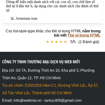
<ol class="b">

  <li>Cjk-ideographic type</li>

  <li>Sữa</li>

  <li>Đường</li>

  <li>Muối</li>

</ol>

Css list-style-type khác cho thẻ ol trong HTML
nằm trong
bài viết
Thẻ ol trong HTML
<ol class="c">

★
★
★
★
★
★
★
★
★
★
5/5 - (1 Đánh giá)
  <li>Decimal type</li>

  <li>Sữa</li>

  <li>Đường</li>

  <li>Muối</li>

</ol>

CÔNG TY TNHH THƯƠNG MẠI DỊCH VỤ WEB MỚI
<ol class="d">

Địa chỉ: Số 7A, Đường Thới An 10, Khu phố 3, Phường
  <li>Decimal-leading-zero type</li>

Thới An, Quận 12, TP. Hồ Chí Minh
  <li>Sữa</li>

  <li>Đường</li>

Trụ sở chính: E20/22E6 Hẻm C1, Đường Vĩnh Lộc, Ấp 57,
  <li>Muối</li>

</ol>

Xã Tân Vĩnh Lộc, Thành phố Hồ Chí Minh
Email: info@webmoi.vn - tanlucit09@gmail.com
<ol class="e">
