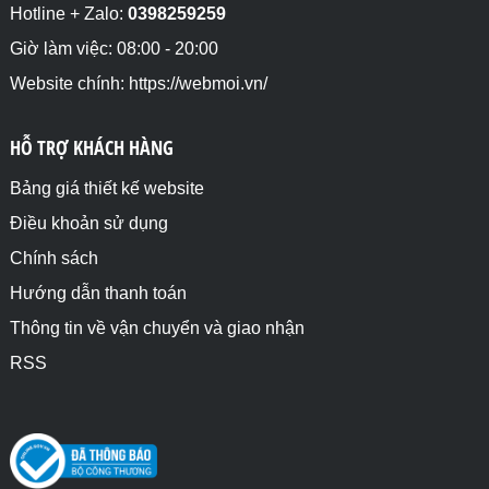
  <li>Georgian type</li>

Hotline + Zalo:
0398259259
  <li>Sữa</li>

  <li>Đường</li>

Giờ làm việc: 08:00 - 20:00
  <li>Muối</li>

Website chính: https://webmoi.vn/
</ol>

<ol class="f">

HỖ TRỢ KHÁCH HÀNG
  <li>Hebrew type</li>

  <li>Sữa</li>

  <li>Đường</li>

Bảng giá thiết kế website
  <li>Muối</li>

Điều khoản sử dụng
</ol>

Chính sách
<ol class="g">

  <li>Hiragana type</li>

Hướng dẫn thanh toán
  <li>Sữa</li>

Thông tin về vận chuyển và giao nhận
  <li>Đường</li>

  <li>Muối</li>

RSS
</ol>

<ol class="h">

  <li>Hiragana-iroha type</li>

  <li>Sữa</li>

  <li>Đường</li>
