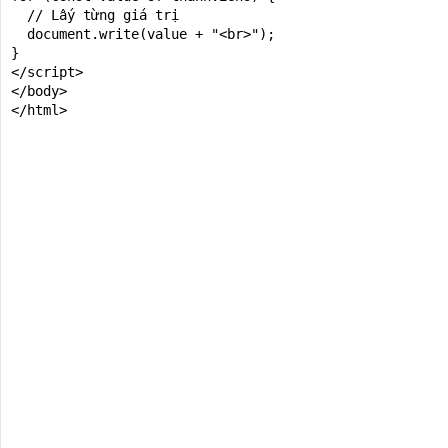
  // Lấy từng giá trị

  document.write(value + "<br>");

}

</script>

</body>

</html>