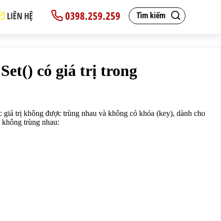
0398.259.259
LIÊN HỆ
Tìm kiếm
p lưu trữ các giá trị không trùng nhau:</p>
