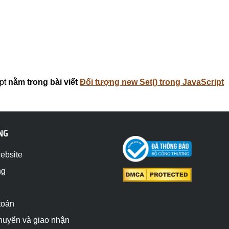
pt
nằm trong bài viết
Đối tượng new Set() trong JavaScript
NG
website
ng
toán
chuyển và giao nhận