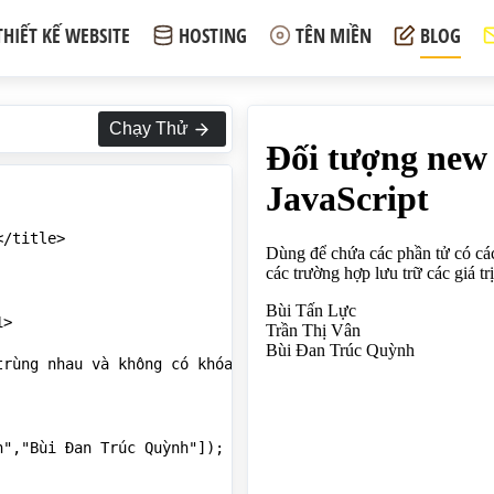
THIẾT KẾ WEBSITE
HOSTING
TÊN MIỀN
BLOG
Chạy Thử
/title>

>

trùng nhau và không có khóa (key), dành cho các trường hợ
","Bùi Đan Trúc Quỳnh"]);
