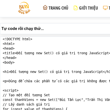
TRANG CHỦ
GIỚI THIỆU
Tự code rồi chạy thử...
<!DOCTYPE html>

<html>

<head>

<title>Đối tượng new Set() có giá trị trong JavaScript<
</head>

<body>

<h1>Đối tượng new Set() có giá trị trong JavaScript</h1
<p>Dùng để chứa các phần tử có các giá trị không được 
<script>

// Tạo một đối tượng Set

const thanhViens = new Set(["Bùi Tấn Lực","Trần Thị Vân
// Lấy danh sách giá trị

for (const value of thanhViens) {
