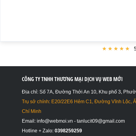
★
★
★
★
★
★
★
★
★
★
5
CÔNG TY TNHH THƯƠNG MẠI DỊCH VỤ WEB MỚI
Địa chỉ: Số 7A, Đường Thới An 10, Khu phố 3, Phườ
Trụ sở chính: E20/22E6 Hẻm C1, Đường Vĩnh Lộc, Ấ
Chí Minh
Email: info@webmoi.vn - tanlucit09@gmail.com
Hotline + Zalo:
0398259259