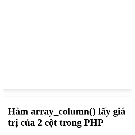
"=>"Nữ"),

array("id"=>"5","ten"=>"Lực","tuoi"=>"35","gioitinh
"=>"Nam"),

array("id"=>"6","ten"=>"Quỳnh","tuoi"=>"1","gioitin
h"=>"Nữ")

);

?>

<h2>Hàm array_column() lấy cột "ten" làm cột giá 
trị, và cột id làm cột Khóa (Key)</h2>

<?php

$mangmoi = array_column($manggoc,"ten","id"); // 
Kết quả: Array ( [4] => Vân [5] => Lực [6] => Quỳnh 
)

print_r($mangmoi);

?>

<h2>Hàm array_column() lấy cột "ten" làm cột Khóa 
(Key), và cột id làm cột giá trị</h2>

<?php

$mangmoi = array_column($manggoc,"id","ten"); // 
Kết quả: Array ( [Vân] => 4 [Lực] => 5 [Quỳnh] => 6 
)

print_r($mangmoi);
