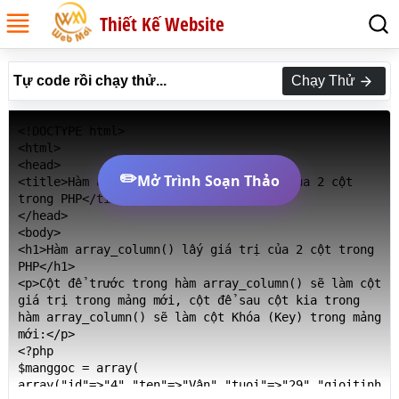
Thiết Kế Website
Tự code rồi chạy thử...
Chạy Thử
<!DOCTYPE html>

<html>

<head>

✏️
Mở Trình Soạn Thảo
<title>Hàm array_column() lấy giá trị của 2 cột 
trong PHP</title>

</head>

<body>

<h1>Hàm array_column() lấy giá trị của 2 cột trong 
PHP</h1>

<p>Cột để trước trong hàm array_column() sẽ làm cột 
giá trị trong mảng mới, cột để sau cột kia trong 
hàm array_column() sẽ làm cột Khóa (Key) trong mảng 
mới:</p>

<?php 

$manggoc = array(

array("id"=>"4","ten"=>"Vân","tuoi"=>"29","gioitinh