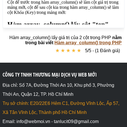
?>

</body>

</html>
Hàm array_column() lấy giá trị của 2 cột trong PHP
nằm
trong bài viết
Hàm array_column() trong PHP
★
★
★
★
★
★
★
★
★
★
5/5 - (1 Đánh giá)
CÔNG TY TNHH THƯƠNG MẠI DỊCH VỤ WEB MỚI
Địa chỉ: Số 7A, Đường Thới An 10, Khu phố 3, Phường
Thới An, Quận 12, TP. Hồ Chí Minh
Trụ sở chính: E20/22E6 Hẻm C1, Đường Vĩnh Lộc, Ấp 57,
Xã Tân Vĩnh Lộc, Thành phố Hồ Chí Minh
Email: info@webmoi.vn - tanlucit09@gmail.com