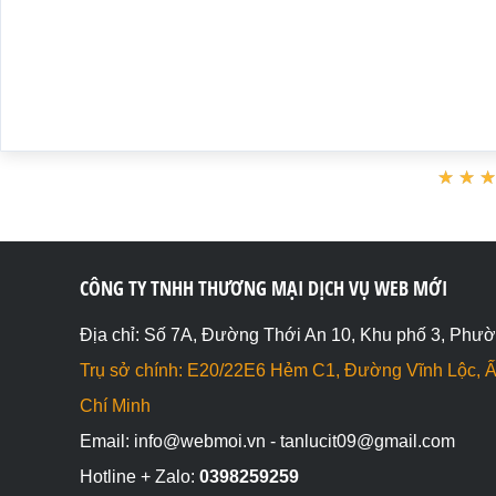
★
★
★
★
CÔNG TY TNHH THƯƠNG MẠI DỊCH VỤ WEB MỚI
Địa chỉ: Số 7A, Đường Thới An 10, Khu phố 3, Phườ
Trụ sở chính: E20/22E6 Hẻm C1, Đường Vĩnh Lộc, Ấ
Chí Minh
Email: info@webmoi.vn - tanlucit09@gmail.com
Hotline + Zalo:
0398259259