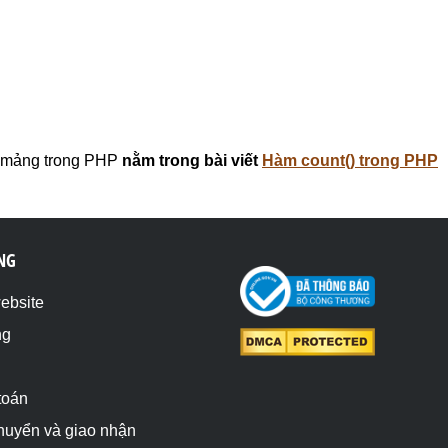
a mảng trong PHP
nằm trong bài viết
Hàm count() trong PHP
NG
website
ng
toán
chuyển và giao nhận