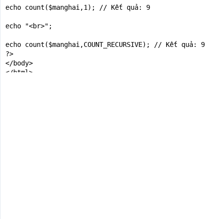
echo count($manghai,1); // Kết quả: 9

echo "<br>";

echo count($manghai,COUNT_RECURSIVE); // Kết quả: 9

?>

</body>

</html>