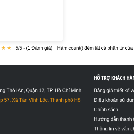
★
★
★
★
★
★
5/5 - (1 Đánh giá)
Hàm count() đếm tất cả phần tử củ
HỖ TRỢ KHÁCH HÀ
ng Thới An, Quận 12, TP. Hồ Chí Minh
Bảng giá thiết kế 
p 57, Xã Tân Vĩnh Lộc, Thành phố Hồ
Điều khoản sử dụ
Chính sách
Hướng dẫn thanh 
Thông tin về vận 