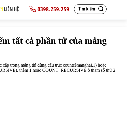
0398.259.259
LIÊN HỆ
Tìm kiếm
UNT_RECURSIVE), thêm 1 hoặc COUNT_RECURSIVE ở tham số th
 kế website tại Hà Nội"),"Blog" => array("Kiến thức PHP"