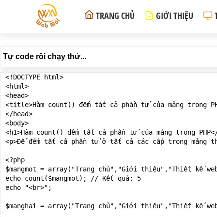
TRANG CHỦ
GIỚI THIỆU
Tự code rồi chạy thử...
<!DOCTYPE html>

<html>

<head>

<title>Hàm count() đếm tất cả phần tử của mảng trong PH
</head>

<body>

<h1>Hàm count() đếm tất cả phần tử của mảng trong PHP</
<p>Để đếm tất cả phần tử ở tất cả các cấp trong mảng t
<?php

$mangmot = array("Trang chủ","Giới thiệu","Thiết kế web
echo count($mangmot); // Kết quả: 5

echo "<br>"; 

$manghai = array("Trang chủ","Giới thiệu","Thiết kế we