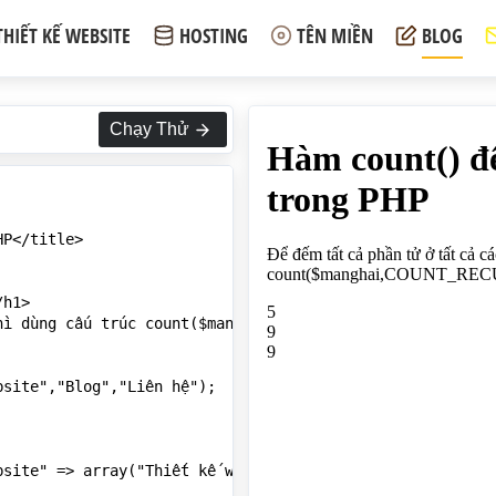
THIẾT KẾ WEBSITE
HOSTING
TÊN MIỀN
BLOG
Chạy Thử
P</title>

h1>

hì dùng cấu trúc count($manghai,1) hoặc count($manghai,CO
site","Blog","Liên hệ");

bsite" => array("Thiết kế website tại Hồ Chí Minh","Thiết