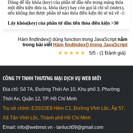
</html>
Hàm findIndex() dùng function trong JavaScript
nằm
trong bài viết
Hàm findIndex() trong JavaScript
★
★
★
★
★
★
★
★
★
★
5/5 - (1 Đánh giá)
CÔNG TY TNHH THƯƠNG MẠI DỊCH VỤ WEB MỚI
Địa chỉ: Số 7A, Đường Thới An 10, Khu phố 3, Phường
Thới An, Quận 12, TP. Hồ Chí Minh
Trụ sở chính: E20/22E6 Hẻm C1, Đường Vĩnh Lộc, Ấp 57,
Xã Tân Vĩnh Lộc, Thành phố Hồ Chí Minh
Email: info@webmoi.vn - tanlucit09@gmail.com