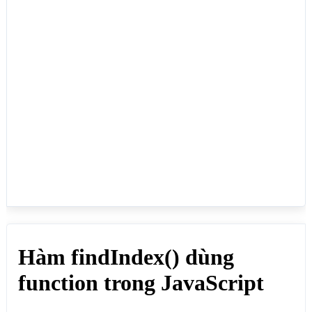
// Lấy khóa(key) của phần tử đầu tiên thỏa điều 
kiện >30

document.write("<b>Lấy khóa(key) của phần tử đầu 
tiên thỏa điều kiện >30</b><br>");

var mang  = [10,20,45,35,40,30];

document.write(mang.findIndex(laySo)+"<br>"); // 
Kết quả: 2 (phần tử có khóa(key) thứ 2 là vị trí 
đầu tiên thỏa điều kiện), phần tử này có giá trị 45

function laySo(phantu) {

    return phantu >30;

}

// Lấy khóa(key) của phần tử đầu tiên thỏa điều 
kiện >50

document.write("<b>Lấy khóa(key) của phần tử đầu 
tiên thỏa điều kiện >50</b><br>");

var manghai  = [10,20,45,35,40,30];

document.write(manghai.findIndex(laySoHai)); // Kết 
quả: -1 vì không có phần tử nào thỏa điều kiện

function laySoHai(phantu) {

    return phantu >50;

}

</script>

</body>
