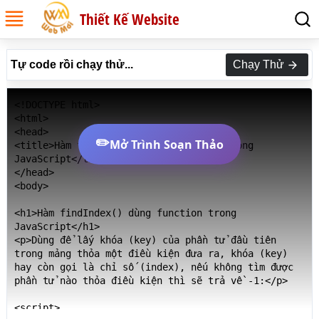
Thiết Kế Website
Tự code rồi chạy thử...
Chạy Thử
<!DOCTYPE html>

<html>

<head>

✏️
Mở Trình Soạn Thảo
<title>Hàm findIndex() dùng function trong 
JavaScript</title>

</head>

<body>

<h1>Hàm findIndex() dùng function trong 
JavaScript</h1>

<p>Dùng để lấy khóa (key) của phần tử đầu tiên 
trong mảng thỏa một điều kiện đưa ra, khóa (key) 
hay còn gọi là chỉ số (index), nếu không tìm được 
phần tử nào thỏa điều kiện thì sẽ trả về -1:</p>

<script>
