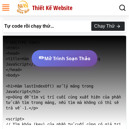
Thiết Kế Website
Tự code rồi chạy thử...
Chạy Thử
<!DOCTYPE html>

<html>

<head>

✏️
Mở Trình Soạn Thảo
<title>Hàm lastIndexOf() xử lý mảng trong 
JavaScript</title>

</head>

<body>

<h1>Hàm lastIndexOf() xử lý mảng trong 
JavaScript</h1>

<p>Dùng để tìm vị trí cuối cùng xuất hiện của phần 
tử cần tìm trong mảng, nếu tìm mà không có thì sẽ 
trả về -1.</p>

<script>

// Tìm khóa (key) của phần tử cuối cùng có giá trị 