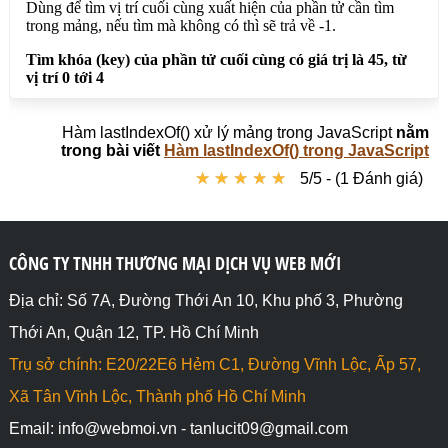
// Tìm khóa (key) của phần tử cuối cùng có giá trị 
là 455, tìm trong toàn mảng

document.write("<b>Tìm khóa (key) của phần tử cuối 
cùng có giá trị là 455, tìm trong toàn mảng</b>
<br>");

var mang  = [10,20,45,35,45,30];

document.write(mang.lastIndexOf(455)); // Kết quả: 
Hàm lastIndexOf() xử lý mảng trong JavaScript
nằm
-1 vì không tìm thấy phần tử có giá trị 455

trong bài viết
Hàm lastIndexOf() trong JavaScript
</script>

★
★
★
★
★
★
★
★
★
★
5/5 - (1 Đánh giá)
</body>

</html>
CÔNG TY TNHH THƯƠNG MẠI DỊCH VỤ WEB MỚI
Địa chỉ: Số 7A, Đường Thới An 10, Khu phố 3, Phường
Thới An, Quận 12, TP. Hồ Chí Minh
Trụ sở chính: E20/22E6 Hẻm C1, Đường Vĩnh Lộc, Ấp 57,
Xã Tân Vĩnh Lộc, Thành phố Hồ Chí Minh
Email: info@webmoi.vn - tanlucit09@gmail.com