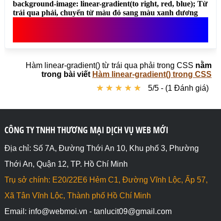
<div style="background-image: linear-gradient(to 
right, red 30%, blue 10%, green 60%);"></div>

<h4>background-image: linear-gradient(to right, 
rgba(255,0,0,0), rgba(255,0,0,1)); Từ trái qua 
phải, chuyển nền trong suốt từ 0.0 tới 1.0</h4>

<div style="background-image: linear-gradient(to 
Hàm linear-gradient() từ trái qua phải trong CSS
nằm
right, rgba(255,0,0,0), rgba(255,0,0,1));"></div>

trong bài viết
Hàm linear-gradient() trong CSS
★
★
★
★
★
★
★
★
★
★
5/5 - (1 Đánh giá)
<h4>mask-image: linear-gradient(to right, black 0%, 
transparent 100%); Từ trái qua phải, chuyển từ vùng 
mờ sang trong suốt</h4>

<div style="mask-image: linear-gradient(to right, 
black 0%, transparent 100%);height:auto">

CÔNG TY TNHH THƯƠNG MẠI DỊCH VỤ WEB MỚI
<img src="https://webmoi.vn/thumuc/thien-nhien.jpg" 
style="width:100%;height:auto">

Địa chỉ: Số 7A, Đường Thới An 10, Khu phố 3, Phường
</div>

Thới An, Quận 12, TP. Hồ Chí Minh
<p>Hình gốc</p>

Trụ sở chính: E20/22E6 Hẻm C1, Đường Vĩnh Lộc, Ấp 57,
<img src="https://webmoi.vn/thumuc/thien-nhien.jpg" 
style="width:100%;height:auto">

Xã Tân Vĩnh Lộc, Thành phố Hồ Chí Minh
Email: info@webmoi.vn - tanlucit09@gmail.com
</body>
