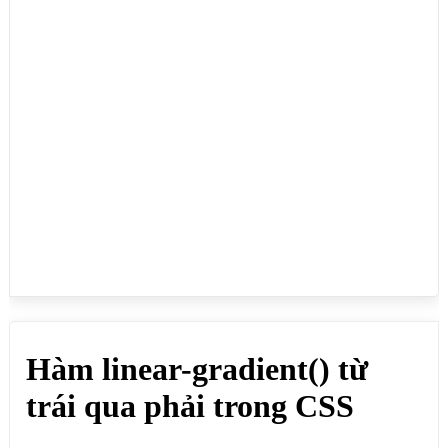
CSS</h1>

<h4>background-image: linear-gradient(to right, 
red, blue); Từ trái qua phải, chuyển từ màu đỏ sang 
màu xanh dương</h4>

<div style="background-image: linear-gradient(to 
right, red, blue);"></div>

<h4>background-image: linear-gradient(to right, 
red, blue, green); Từ trái qua phải, chuyển từ màu 
đỏ sang màu xanh dương đến màu xanh lá cây</h4>

<div style="background-image: linear-gradient(to 
right, red, blue, green);"></div>

<h4>background-image: linear-gradient(90deg, red, 
blue); Từ trái qua phải, chuyển từ màu đỏ sang màu 
xanh dương</h4>

<div style="background-image: linear-
gradient(90deg, red, blue);"></div>

<h4>background-image: linear-gradient(to right, red 
30%, blue 10%, green 60%); Từ trái qua phải, chuyển 
từ màu đỏ 30% sang màu xanh dương 10% đến màu xanh 
lá cây 60%</h4>
