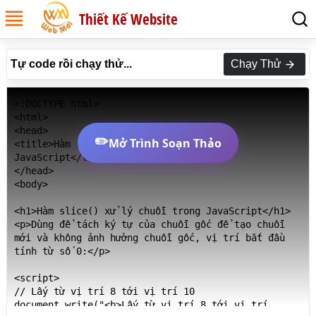
Thiết Kế Website
Tự code rồi chạy thử...
Chạy Thử
<!DOCTYPE html>

<html>

<head>

✏️
Mở Trình Soạn Thảo
<title>Hàm slice() xử lý chuỗi trong 
JavaScript</title>

</head>

<body>

<h1>Hàm slice() xử lý chuỗi trong JavaScript</h1>

<p>Dùng để tách ký tự của chuỗi gốc để tạo chuỗi 
mới và không ảnh hưởng chuỗi gốc, vị trí bắt đầu 
tính từ số 0:</p>

<script>

// Lấy từ vị trí 8 tới vị trí 10

document.write("<b>Lấy từ vị trí 8 tới vị trí 