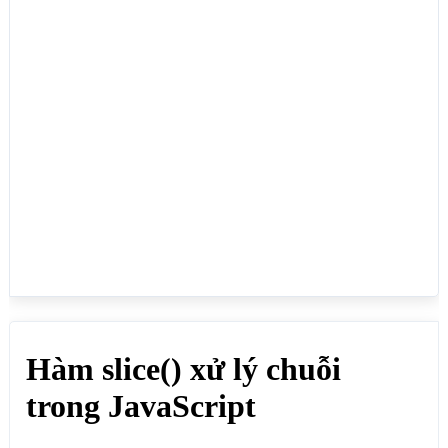
10</b><br>");    	

var chuoigoc = "web moi xin chao quy khach";

var chuoimoi  = chuoigoc.slice(8,11);

document.write(chuoimoi+"<br>");

// Lấy từ vị trí 12 tới cuối chuỗi

document.write("<b>Lấy từ vị trí 12 tới cuối 
chuỗi</b><br>");    	

var chuoigoc = "web moi xin chao quy khach";

var chuoimoi  = chuoigoc.slice(12);

document.write(chuoimoi);

</script>

</body>

</html>