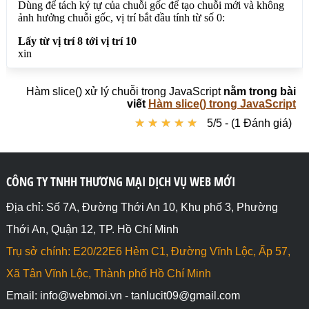
Hàm slice() xử lý chuỗi trong JavaScript
nằm trong bài
viết
Hàm slice() trong JavaScript
★
★
★
★
★
★
★
★
★
★
5/5 - (1 Đánh giá)
CÔNG TY TNHH THƯƠNG MẠI DỊCH VỤ WEB MỚI
Địa chỉ: Số 7A, Đường Thới An 10, Khu phố 3, Phường
Thới An, Quận 12, TP. Hồ Chí Minh
Trụ sở chính: E20/22E6 Hẻm C1, Đường Vĩnh Lộc, Ấp 57,
Xã Tân Vĩnh Lộc, Thành phố Hồ Chí Minh
Email: info@webmoi.vn - tanlucit09@gmail.com